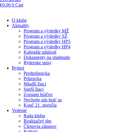
€
0.00
0
Cart
O klube
Aktuality
Program a výsledky MŽ
Program a výsledky SŽ
Program a výsledky HP5
Program a výsledky HP4
Kalendár udalostí
Dokumenty na stiahnutie
Rytierske spisy
Rytieri
Predprípravka
Prípravka
Mladší žiaci
Starší žiaci
Zoznam hráčov
Nechajte nás hrať sa
Kouč 21. storočia
Vedenie
Rada klubu
Realizačný tím
Členovia zápasov
Rolbári