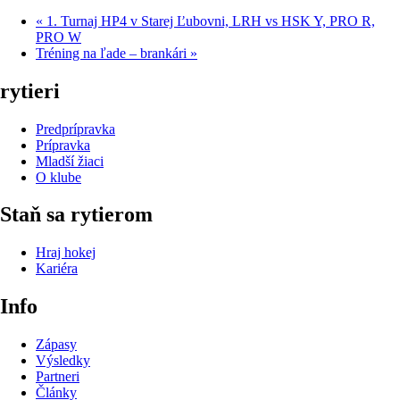
«
1. Turnaj HP4 v Starej Ľubovni, LRH vs HSK Y, PRO R,
PRO W
Tréning na ľade – brankári
»
rytieri
Predprípravka
Prípravka
Mladší žiaci
O klube
Staň sa rytierom
Hraj hokej
Kariéra
Info
Zápasy
Výsledky
Partneri
Články