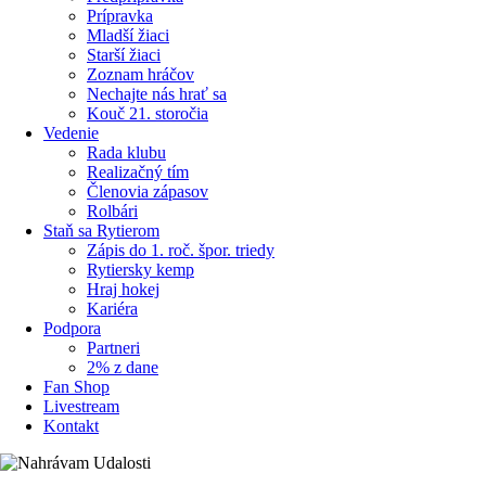
Prípravka
Mladší žiaci
Starší žiaci
Zoznam hráčov
Nechajte nás hrať sa
Kouč 21. storočia
Vedenie
Rada klubu
Realizačný tím
Členovia zápasov
Rolbári
Staň sa Rytierom
Zápis do 1. roč. špor. triedy
Rytiersky kemp
Hraj hokej
Kariéra
Podpora
Partneri
2% z dane
Fan Shop
Livestream
Kontakt