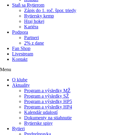
Staň sa Rytierom
Zápis do 1. roč. špor. triedy
Rytiersky kemp
Hraj hokej
Kariéra
Podpora
Partneri
2% z dane
Fan Shop
Livestream
Kontakt
Menu
O klube
Aktuality
Program a výsledky MŽ
Program a výsledky SŽ
Program a výsledky HP5
Program a výsledky HP4
Kalendár udalostí
Dokumenty na stiahnutie
Rytierske spisy
Rytieri
Predprípravka