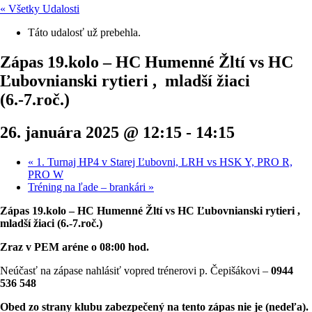
« Všetky Udalosti
Táto udalosť už prebehla.
Zápas 19.kolo – HC Humenné Žltí vs HC
Ľubovnianski rytieri , mladší žiaci
(6.-7.roč.)
26. januára 2025 @ 12:15
-
14:15
«
1. Turnaj HP4 v Starej Ľubovni, LRH vs HSK Y, PRO R,
PRO W
Tréning na ľade – brankári
»
Zápas 19.kolo – HC Humenné Žltí vs HC Ľubovnianski rytieri ,
mladší žiaci (6.-7.roč.)
Zraz v PEM aréne o 08:00 hod.
Neúčasť na zápase nahlásiť vopred trénerovi p. Čepišákovi –
0944
536 548
Obed zo strany klubu zabezpečený na tento zápas nie je (nedeľa).