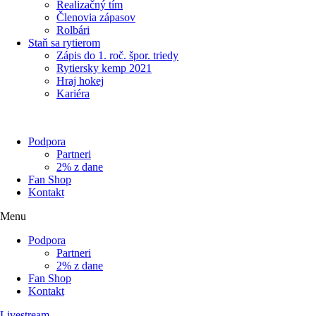
Realizačný tím
Členovia zápasov
Rolbári
Staň sa rytierom
Zápis do 1. roč. špor. triedy
Rytiersky kemp 2021
Hraj hokej
Kariéra
Podpora
Partneri
2% z dane
Fan Shop
Kontakt
Menu
Podpora
Partneri
2% z dane
Fan Shop
Kontakt
Livestream