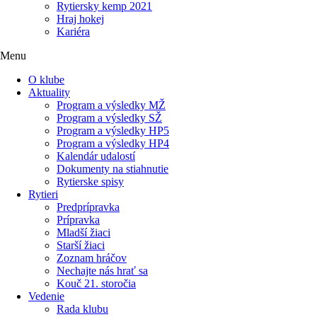
Rytiersky kemp 2021
Hraj hokej
Kariéra
Menu
O klube
Aktuality
Program a výsledky MŽ
Program a výsledky SŽ
Program a výsledky HP5
Program a výsledky HP4
Kalendár udalostí
Dokumenty na stiahnutie
Rytierske spisy
Rytieri
Predprípravka
Prípravka
Mladší žiaci
Starší žiaci
Zoznam hráčov
Nechajte nás hrať sa
Kouč 21. storočia
Vedenie
Rada klubu