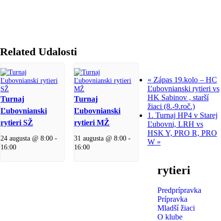
Related Udalosti
«
Zápas 19.kolo – HC
Ľubovnianski rytieri vs
HK Sabinov , starší
Turnaj
Turnaj
žiaci (8.-9.roč.)
Ľubovnianski
Ľubovnianski
1. Turnaj HP4 v Starej
rytieri SŽ
rytieri MŽ
Ľubovni, LRH vs
HSK Y, PRO R, PRO
24 augusta @ 8:00
-
31 augusta @ 8:00
-
W
»
16:00
16:00
rytieri
Predprípravka
Prípravka
Mladší žiaci
O klube