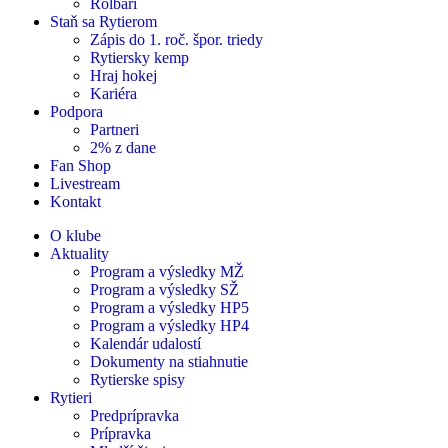
Rolbári
Staň sa Rytierom
Zápis do 1. roč. špor. triedy
Rytiersky kemp
Hraj hokej
Kariéra
Podpora
Partneri
2% z dane
Fan Shop
Livestream
Kontakt
O klube
Aktuality
Program a výsledky MŽ
Program a výsledky SŽ
Program a výsledky HP5
Program a výsledky HP4
Kalendár udalostí
Dokumenty na stiahnutie
Rytierske spisy
Rytieri
Predprípravka
Prípravka