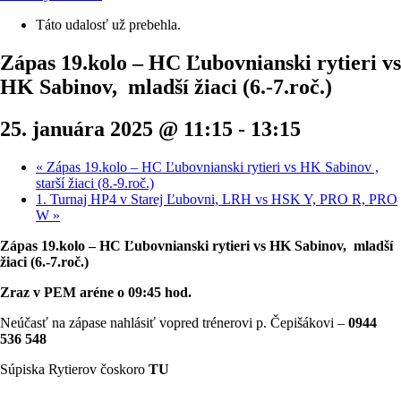
Táto udalosť už prebehla.
Zápas 19.kolo – HC Ľubovnianski rytieri vs
HK Sabinov, mladší žiaci (6.-7.roč.)
25. januára 2025 @ 11:15
-
13:15
«
Zápas 19.kolo – HC Ľubovnianski rytieri vs HK Sabinov ,
starší žiaci (8.-9.roč.)
1. Turnaj HP4 v Starej Ľubovni, LRH vs HSK Y, PRO R, PRO
W
»
Zápas 19.kolo – HC Ľubovnianski rytieri vs HK Sabinov, mladší
žiaci (6.-7.roč.)
Zraz v PEM aréne o 09:45 hod.
Neúčasť na zápase nahlásiť vopred trénerovi p. Čepišákovi –
0944
536 548
Súpiska Rytierov čoskoro
TU