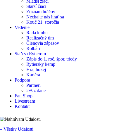
Mladší žiaci
Starší žiaci
Zoznam hráčov
Nechajte nás hrať sa
Kouč 21. storočia
Vedenie
Rada klubu
Realizačný tím
Členovia zápasov
Rolbári
Staň sa Rytierom
Zápis do 1. roč. špor. triedy
Rytiersky kemp
Hraj hokej
Kariéra
Podpora
Partneri
2% z dane
Fan Shop
Livestream
Kontakt
« Všetky Udalosti