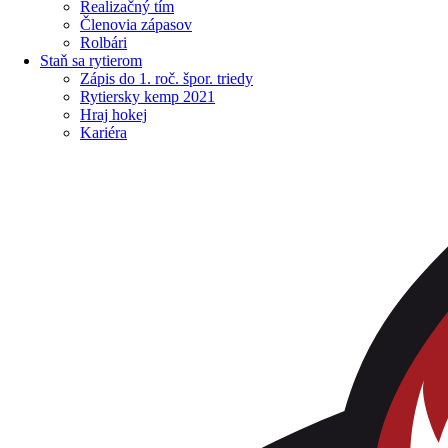
Realizačný tím
Členovia zápasov
Rolbári
Staň sa rytierom
Zápis do 1. roč. špor. triedy
Rytiersky kemp 2021
Hraj hokej
Kariéra