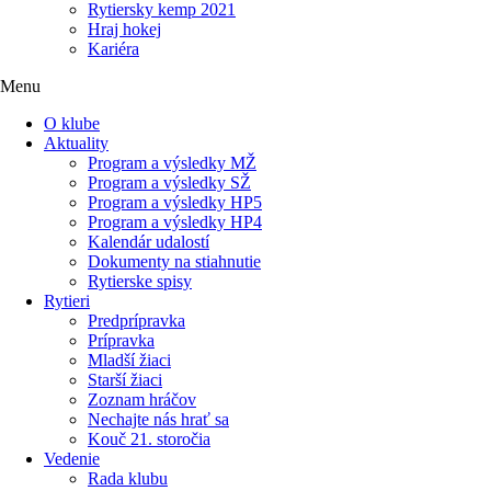
Rytiersky kemp 2021
Hraj hokej
Kariéra
Menu
O klube
Aktuality
Program a výsledky MŽ
Program a výsledky SŽ
Program a výsledky HP5
Program a výsledky HP4
Kalendár udalostí
Dokumenty na stiahnutie
Rytierske spisy
Rytieri
Predprípravka
Prípravka
Mladší žiaci
Starší žiaci
Zoznam hráčov
Nechajte nás hrať sa
Kouč 21. storočia
Vedenie
Rada klubu