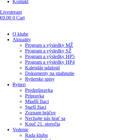
Kontakt
Livestream
€
0.00
0
Cart
O klube
Aktuality
Program a výsledky MŽ
Program a výsledky SŽ
Program a výsledky HP5
Program a výsledky HP4
Kalendár udalostí
Dokumenty na stiahnutie
Rytierske spisy
Rytieri
Predprípravka
Prípravka
Mladší žiaci
Starší žiaci
Zoznam hráčov
Nechajte nás hrať sa
Kouč 21. storočia
Vedenie
Rada klubu