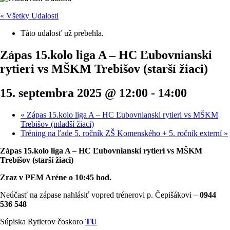
« Všetky Udalosti
Táto udalosť už prebehla.
Zápas 15.kolo liga A – HC Ľubovnianski
rytieri vs MŠKM Trebišov (starší žiaci)
15. septembra 2025 @ 12:00
-
14:00
«
Zápas 15.kolo liga A – HC Ľubovnianski rytieri vs MŠKM
Trebišov (mladší žiaci)
Tréning na ľade 5. ročník ZŠ Komenského + 5. ročník externí
»
Zápas 15.kolo liga A – HC Ľubovnianski rytieri vs MŠKM
Trebišov (starší žiaci)
Zraz v PEM Aréne o 10:45 hod.
Neúčasť na zápase nahlásiť vopred trénerovi p. Čepišákovi –
0944
536 548
Súpiska Rytierov čoskoro
TU