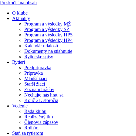
Preskočiť na obsah
O klube
Aktuality
Program a výsledky MŽ
Program a výsledky SŽ
Program a výsledky HP5
Program a výsledky HP4
Kalendár udalostí
Dokumenty na stiahnutie
Rytierske spisy
Rytieri
Predprípravka
Prípravka
Mladší žiaci
Starší žiaci
Zoznam hráčov
Nechajte nás hrať sa
Kouč 21. storočia
Vedenie
Rada klubu
Realizačný tím
Členovia zápasov
Rolbári
Staň sa rytierom