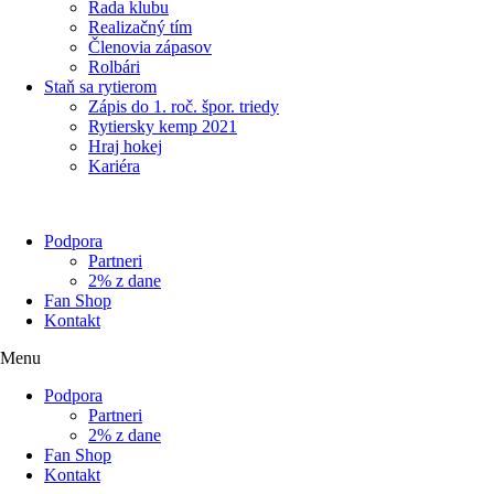
Rada klubu
Realizačný tím
Členovia zápasov
Rolbári
Staň sa rytierom
Zápis do 1. roč. špor. triedy
Rytiersky kemp 2021
Hraj hokej
Kariéra
Podpora
Partneri
2% z dane
Fan Shop
Kontakt
Menu
Podpora
Partneri
2% z dane
Fan Shop
Kontakt