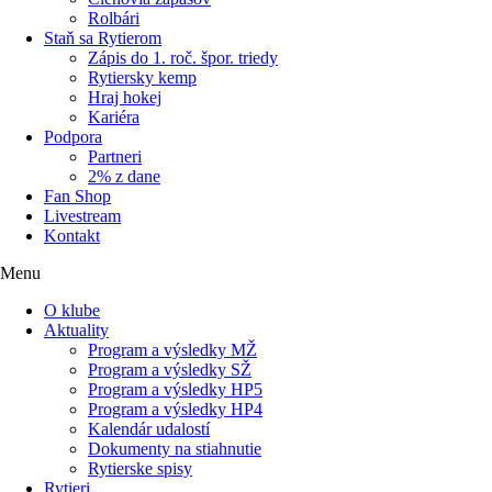
Rolbári
Staň sa Rytierom
Zápis do 1. roč. špor. triedy
Rytiersky kemp
Hraj hokej
Kariéra
Podpora
Partneri
2% z dane
Fan Shop
Livestream
Kontakt
Menu
O klube
Aktuality
Program a výsledky MŽ
Program a výsledky SŽ
Program a výsledky HP5
Program a výsledky HP4
Kalendár udalostí
Dokumenty na stiahnutie
Rytierske spisy
Rytieri