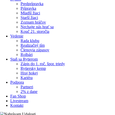
Predprípravka
Prípravka
Mladší žiaci
Starší žiaci
Zoznam hráčov
Nechajte nás hrať sa
Kouč 21. storočia
Vedenie
Rada klubu
Realizačný tím
Členovia zápasov
Rolbári
Staň sa Rytierom
Zápis do 1. roč. špor. triedy
Rytiersky kemp
Hraj hokej
Kariéra
Podpora
Partneri
2% z dane
Fan Shop
Livestream
Kontakt