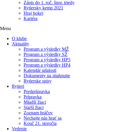
Zápis do 1. roč. špor. triedy
Rytiersky kemp 2021
Hraj hokej
Kariéra
Menu
O klube
Aktuality
Program a výsledky MŽ
Program a výsledky SŽ
Program a výsledky HP5
Program a výsledky HP4
Kalendár udalostí
Dokumenty na stiahnutie
Rytierske spisy
Rytieri
Predprípravka
Prípravka
Mladší žiaci
Starší žiaci
Zoznam hráčov
Nechajte nás hrať sa
Kouč 21. storočia
Vedenie