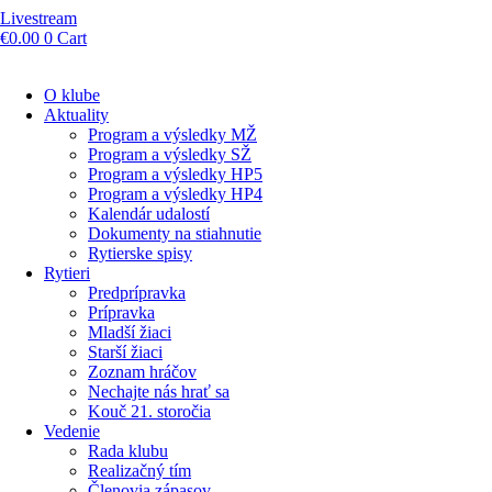
Livestream
€
0.00
0
Cart
O klube
Aktuality
Program a výsledky MŽ
Program a výsledky SŽ
Program a výsledky HP5
Program a výsledky HP4
Kalendár udalostí
Dokumenty na stiahnutie
Rytierske spisy
Rytieri
Predprípravka
Prípravka
Mladší žiaci
Starší žiaci
Zoznam hráčov
Nechajte nás hrať sa
Kouč 21. storočia
Vedenie
Rada klubu
Realizačný tím
Členovia zápasov