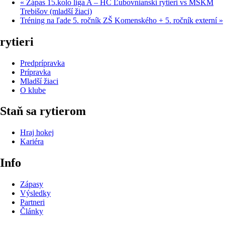
«
Zápas 15.kolo liga A – HC Ľubovnianski rytieri vs MŠKM
Trebišov (mladší žiaci)
Tréning na ľade 5. ročník ZŠ Komenského + 5. ročník externí
»
rytieri
Predprípravka
Prípravka
Mladší žiaci
O klube
Staň sa rytierom
Hraj hokej
Kariéra
Info
Zápasy
Výsledky
Partneri
Články