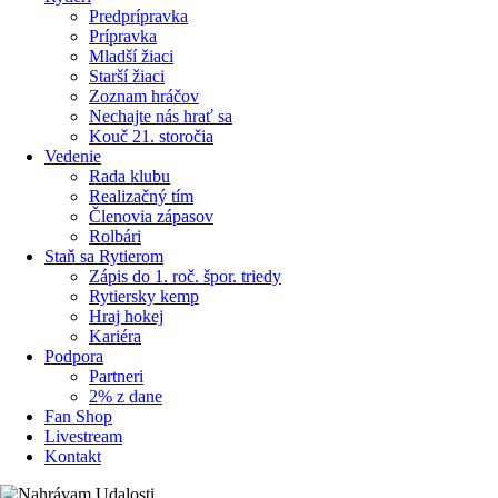
Predprípravka
Prípravka
Mladší žiaci
Starší žiaci
Zoznam hráčov
Nechajte nás hrať sa
Kouč 21. storočia
Vedenie
Rada klubu
Realizačný tím
Členovia zápasov
Rolbári
Staň sa Rytierom
Zápis do 1. roč. špor. triedy
Rytiersky kemp
Hraj hokej
Kariéra
Podpora
Partneri
2% z dane
Fan Shop
Livestream
Kontakt