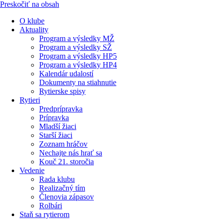
Preskočiť na obsah
O klube
Aktuality
Program a výsledky MŽ
Program a výsledky SŽ
Program a výsledky HP5
Program a výsledky HP4
Kalendár udalostí
Dokumenty na stiahnutie
Rytierske spisy
Rytieri
Predprípravka
Prípravka
Mladší žiaci
Starší žiaci
Zoznam hráčov
Nechajte nás hrať sa
Kouč 21. storočia
Vedenie
Rada klubu
Realizačný tím
Členovia zápasov
Rolbári
Staň sa rytierom