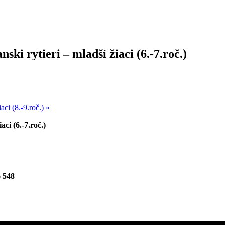
i rytieri – mladší žiaci (6.-7.roč.)
aci (8.-9.roč.)
»
ci (6.-7.roč.)
 548