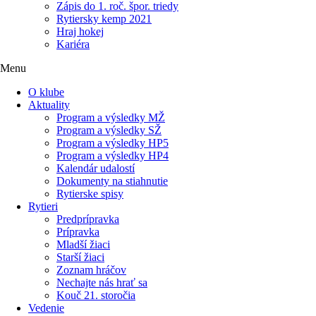
Zápis do 1. roč. špor. triedy
Rytiersky kemp 2021
Hraj hokej
Kariéra
Menu
O klube
Aktuality
Program a výsledky MŽ
Program a výsledky SŽ
Program a výsledky HP5
Program a výsledky HP4
Kalendár udalostí
Dokumenty na stiahnutie
Rytierske spisy
Rytieri
Predprípravka
Prípravka
Mladší žiaci
Starší žiaci
Zoznam hráčov
Nechajte nás hrať sa
Kouč 21. storočia
Vedenie