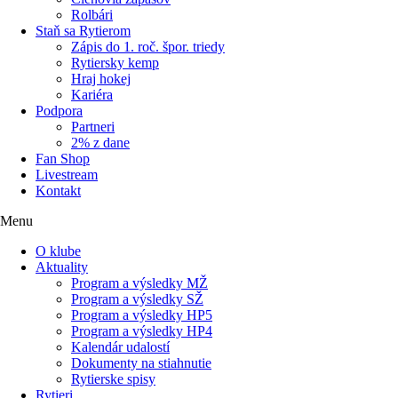
Rolbári
Staň sa Rytierom
Zápis do 1. roč. špor. triedy
Rytiersky kemp
Hraj hokej
Kariéra
Podpora
Partneri
2% z dane
Fan Shop
Livestream
Kontakt
Menu
O klube
Aktuality
Program a výsledky MŽ
Program a výsledky SŽ
Program a výsledky HP5
Program a výsledky HP4
Kalendár udalostí
Dokumenty na stiahnutie
Rytierske spisy
Rytieri