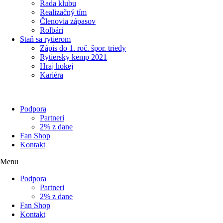
Rada klubu
Realizačný tím
Členovia zápasov
Rolbári
Staň sa rytierom
Zápis do 1. roč. špor. triedy
Rytiersky kemp 2021
Hraj hokej
Kariéra
Podpora
Partneri
2% z dane
Fan Shop
Kontakt
Menu
Podpora
Partneri
2% z dane
Fan Shop
Kontakt