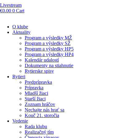
Livestream
€
0.00
0
Cart
O klube
Aktuality
Program a výsledky MŽ
Program a výsledky SŽ
Program a výsledky HP5
Program a výsledky HP4
Kalendár udalostí
Dokumenty na stiahnutie
Rytierske spisy
Rytieri
Predprípravka
Prípravka
Mladší žiaci
Starší žiaci
Zoznam hráčov
Nechajte nás hrať sa
Kouč 21. storočia
Vedenie
Rada klubu
Realizačný tím
Členovia zápasov