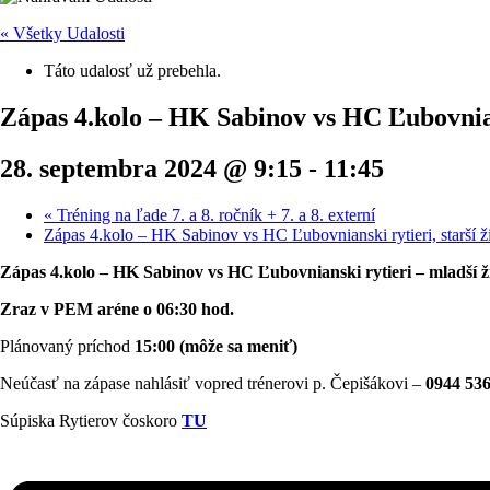
« Všetky Udalosti
Táto udalosť už prebehla.
Zápas 4.kolo – HK Sabinov vs HC Ľubovniansk
28. septembra 2024 @ 9:15
-
11:45
«
Tréning na ľade 7. a 8. ročník + 7. a 8. externí
Zápas 4.kolo – HK Sabinov vs HC Ľubovnianski rytieri, starší ži
Zápas 4.kolo – HK Sabinov vs HC Ľubovnianski rytieri – mladší žia
Zraz v PEM aréne o 06:30 hod.
Plánovaný príchod
15:00 (môže sa meniť)
Neúčasť na zápase nahlásiť vopred trénerovi p. Čepišákovi –
0944 536
Súpiska Rytierov čoskoro
TU