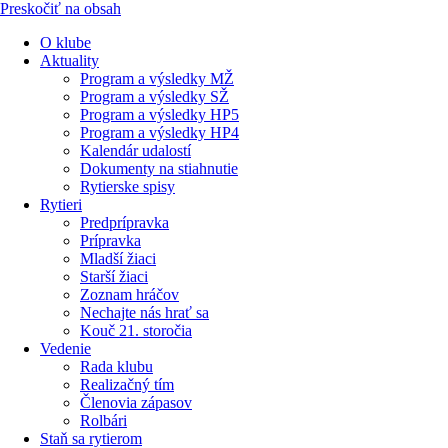
Preskočiť na obsah
O klube
Aktuality
Program a výsledky MŽ
Program a výsledky SŽ
Program a výsledky HP5
Program a výsledky HP4
Kalendár udalostí
Dokumenty na stiahnutie
Rytierske spisy
Rytieri
Predprípravka
Prípravka
Mladší žiaci
Starší žiaci
Zoznam hráčov
Nechajte nás hrať sa
Kouč 21. storočia
Vedenie
Rada klubu
Realizačný tím
Členovia zápasov
Rolbári
Staň sa rytierom