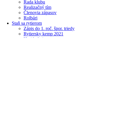
Rada klubu
Realizačný tím
Členovia zápasov
Rolbári
Staň sa rytierom
Zápis do 1. roč. špor. triedy
Rytiersky kemp 2021
Hraj hokej
Kariéra
Podpora
Partneri
2% z dane
Fan Shop
Kontakt
Menu
Podpora
Partneri
2% z dane
Fan Shop
Kontakt