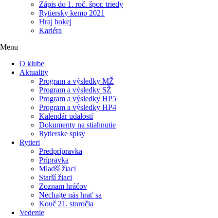
Zápis do 1. roč. špor. triedy
Rytiersky kemp 2021
Hraj hokej
Kariéra
Menu
O klube
Aktuality
Program a výsledky MŽ
Program a výsledky SŽ
Program a výsledky HP5
Program a výsledky HP4
Kalendár udalostí
Dokumenty na stiahnutie
Rytierske spisy
Rytieri
Predprípravka
Prípravka
Mladší žiaci
Starší žiaci
Zoznam hráčov
Nechajte nás hrať sa
Kouč 21. storočia
Vedenie