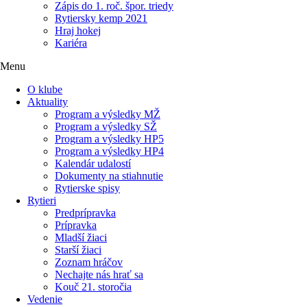
Zápis do 1. roč. špor. triedy
Rytiersky kemp 2021
Hraj hokej
Kariéra
Menu
O klube
Aktuality
Program a výsledky MŽ
Program a výsledky SŽ
Program a výsledky HP5
Program a výsledky HP4
Kalendár udalostí
Dokumenty na stiahnutie
Rytierske spisy
Rytieri
Predprípravka
Prípravka
Mladší žiaci
Starší žiaci
Zoznam hráčov
Nechajte nás hrať sa
Kouč 21. storočia
Vedenie