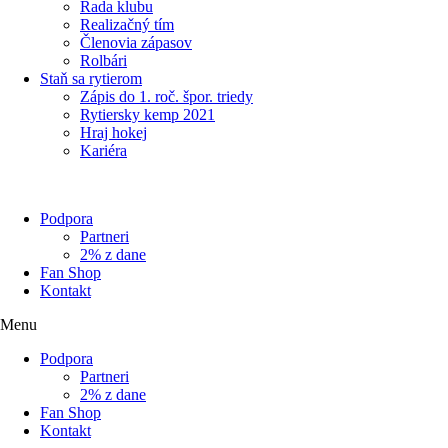
Rada klubu
Realizačný tím
Členovia zápasov
Rolbári
Staň sa rytierom
Zápis do 1. roč. špor. triedy
Rytiersky kemp 2021
Hraj hokej
Kariéra
Podpora
Partneri
2% z dane
Fan Shop
Kontakt
Menu
Podpora
Partneri
2% z dane
Fan Shop
Kontakt