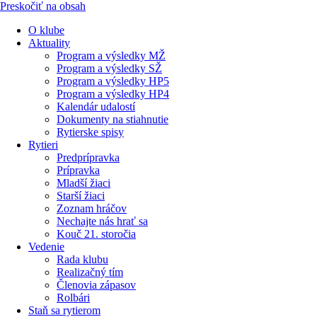
Preskočiť na obsah
O klube
Aktuality
Program a výsledky MŽ
Program a výsledky SŽ
Program a výsledky HP5
Program a výsledky HP4
Kalendár udalostí
Dokumenty na stiahnutie
Rytierske spisy
Rytieri
Predprípravka
Prípravka
Mladší žiaci
Starší žiaci
Zoznam hráčov
Nechajte nás hrať sa
Kouč 21. storočia
Vedenie
Rada klubu
Realizačný tím
Členovia zápasov
Rolbári
Staň sa rytierom