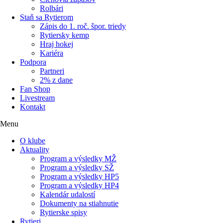
Rolbári
Staň sa Rytierom
Zápis do 1. roč. špor. triedy
Rytiersky kemp
Hraj hokej
Kariéra
Podpora
Partneri
2% z dane
Fan Shop
Livestream
Kontakt
Menu
O klube
Aktuality
Program a výsledky MŽ
Program a výsledky SŽ
Program a výsledky HP5
Program a výsledky HP4
Kalendár udalostí
Dokumenty na stiahnutie
Rytierske spisy
Rytieri