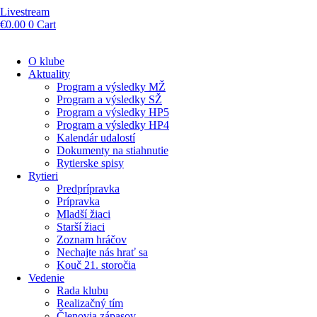
Livestream
€
0.00
0
Cart
O klube
Aktuality
Program a výsledky MŽ
Program a výsledky SŽ
Program a výsledky HP5
Program a výsledky HP4
Kalendár udalostí
Dokumenty na stiahnutie
Rytierske spisy
Rytieri
Predprípravka
Prípravka
Mladší žiaci
Starší žiaci
Zoznam hráčov
Nechajte nás hrať sa
Kouč 21. storočia
Vedenie
Rada klubu
Realizačný tím
Členovia zápasov