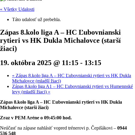
« Všetky Udalosti
Táto udalosť už prebehla.
Zápas 8.kolo liga A – HC Ľubovnianski
rytieri vs HK Dukla Michalovce (starší
žiaci)
19. októbra 2025 @ 11:15
-
13:15
«
Zápas 8.kolo liga A – HC Ľubovnianski rytieri vs HK Dukla
Michalovce (mladší žiaci)
Zápas 8.kolo liga A1 – HC Ľubovnianski rytieri vs Humennské
levy (mladší žiaci)
»
Zápas 8.kolo liga A – HC Ľubovnianski rytieri vs HK Dukla
Michalovce (starší žiaci)
Zraz v PEM Aréne o 09:45:00 hod.
Neúčasť na zápase nahlásiť vopred trénerovi p. Čepišákovi –
0944
536 548