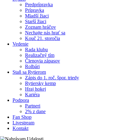
Predprípravka
Prípravka
Mladší žiaci
Starší žiaci
Zoznam hráčov
Nechajte nás hrať sa
Kouč 21. storočia
Vedenie
Rada klubu
Realizačný tím
Členovia zápasov
Rolbári
Staň sa Rytierom
Zápis do 1. roč. špor. triedy
Rytiersky kemp
Hraj hokej
Kariéra
Podpora
Partneri
2% z dane
Fan Shop
Livestream
Kontakt