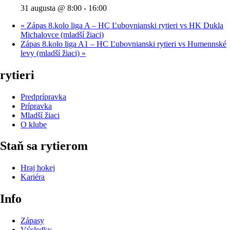
31 augusta @ 8:00
-
16:00
«
Zápas 8.kolo liga A – HC Ľubovnianski rytieri vs HK Dukla
Michalovce (mladší žiaci)
Zápas 8.kolo liga A1 – HC Ľubovnianski rytieri vs Humennské
levy (mladší žiaci)
»
rytieri
Predprípravka
Prípravka
Mladší žiaci
O klube
Staň sa rytierom
Hraj hokej
Kariéra
Info
Zápasy
Výsledky