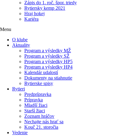
Zápis do 1. roč. špor. triedy
Rytiersky kemp 2021
Hraj hokej
Kariéra
Menu
O klube
Aktuality
Program a výsledky MŽ
Program a výsledky SŽ
Program a výsledky HP5
Program a výsledky HP4
Kalendár udalostí
Dokumenty na stiahnutie
Rytierske spisy
Rytieri
Predprípravka
Prípravka
Mladší žiaci
Starší žiaci
Zoznam hráčov
Nechajte nás hrať sa
Kouč 21. storočia
Vedenie