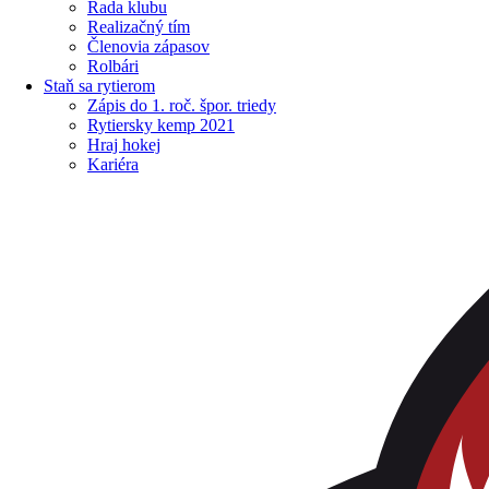
Rada klubu
Realizačný tím
Členovia zápasov
Rolbári
Staň sa rytierom
Zápis do 1. roč. špor. triedy
Rytiersky kemp 2021
Hraj hokej
Kariéra