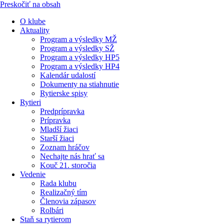
Preskočiť na obsah
O klube
Aktuality
Program a výsledky MŽ
Program a výsledky SŽ
Program a výsledky HP5
Program a výsledky HP4
Kalendár udalostí
Dokumenty na stiahnutie
Rytierske spisy
Rytieri
Predprípravka
Prípravka
Mladší žiaci
Starší žiaci
Zoznam hráčov
Nechajte nás hrať sa
Kouč 21. storočia
Vedenie
Rada klubu
Realizačný tím
Členovia zápasov
Rolbári
Staň sa rytierom