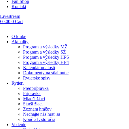
Fan Shop
Kontakt
Livestream
€
0.00
0
Cart
O klube
Aktuality
Program a výsledky MŽ
Program a výsledky SŽ
Program a výsledky HP5
Program a výsledky HP4
Kalendár udalostí
Dokumenty na stiahnutie
Rytierske spisy
Rytieri
Predprípravka
Prípravka
Mladší žiaci
Starší žiaci
Zoznam hráčov
Nechajte nás hrať sa
Kouč 21. storočia
Vedenie