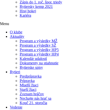
Zápis do 1. roč. špor. triedy
Rytiersky kemp 2021
Hraj hokej
Kariéra
Menu
O klube
Aktuality
Program a výsledky MŽ
Program a výsledky SŽ
Program a výsledky HP5
Program a výsledky HP4
Kalendár udalostí
Dokumenty na stiahnutie
Rytierske spisy
Rytieri
Predprípravka
Prípravka
Mladší žiaci
Starší žiaci
Zoznam hráčov
Nechajte nás hrať sa
Kouč 21. storočia
Vedenie