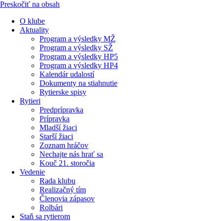
Preskočiť na obsah
O klube
Aktuality
Program a výsledky MŽ
Program a výsledky SŽ
Program a výsledky HP5
Program a výsledky HP4
Kalendár udalostí
Dokumenty na stiahnutie
Rytierske spisy
Rytieri
Predprípravka
Prípravka
Mladší žiaci
Starší žiaci
Zoznam hráčov
Nechajte nás hrať sa
Kouč 21. storočia
Vedenie
Rada klubu
Realizačný tím
Členovia zápasov
Rolbári
Staň sa rytierom