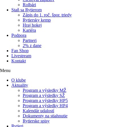
Rolbári
Staň sa Rytierom
Zápis do 1. roč. špor. triedy
Rytiersky kemp
Hraj hokej
Kariéra
Podpora
Partneri
2% z dane
Fan Shop
Livestream
Kontakt
Menu
O klube
Aktuality
Program a výsledky MŽ
Program a výsledky SŽ
Program a výsledky HP5
Program a výsledky HP4
Kalendár udalostí
Dokumenty na stiahnutie
Rytierske spisy
Rytieri