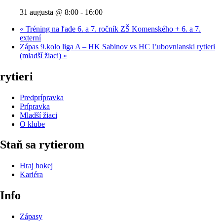
31 augusta @ 8:00
-
16:00
«
Tréning na ľade 6. a 7. ročník ZŠ Komenského + 6. a 7.
externí
Zápas 9.kolo liga A – HK Sabinov vs HC Ľubovnianski rytieri
(mladší žiaci)
»
rytieri
Predprípravka
Prípravka
Mladší žiaci
O klube
Staň sa rytierom
Hraj hokej
Kariéra
Info
Zápasy