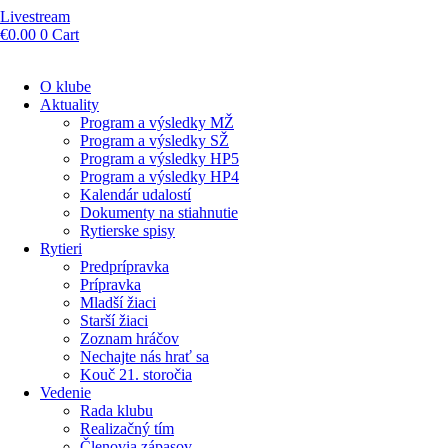
Livestream
€
0.00
0
Cart
O klube
Aktuality
Program a výsledky MŽ
Program a výsledky SŽ
Program a výsledky HP5
Program a výsledky HP4
Kalendár udalostí
Dokumenty na stiahnutie
Rytierske spisy
Rytieri
Predprípravka
Prípravka
Mladší žiaci
Starší žiaci
Zoznam hráčov
Nechajte nás hrať sa
Kouč 21. storočia
Vedenie
Rada klubu
Realizačný tím
Členovia zápasov