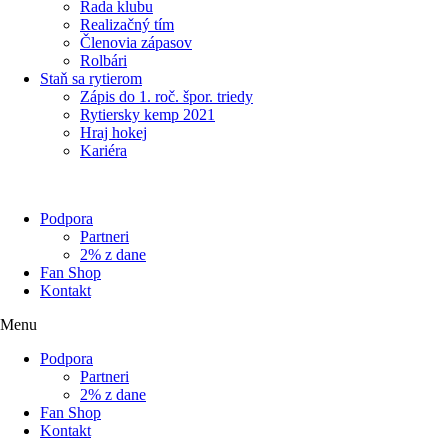
Rada klubu
Realizačný tím
Členovia zápasov
Rolbári
Staň sa rytierom
Zápis do 1. roč. špor. triedy
Rytiersky kemp 2021
Hraj hokej
Kariéra
Podpora
Partneri
2% z dane
Fan Shop
Kontakt
Menu
Podpora
Partneri
2% z dane
Fan Shop
Kontakt