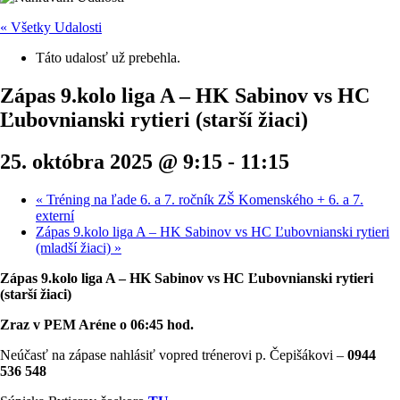
« Všetky Udalosti
Táto udalosť už prebehla.
Zápas 9.kolo liga A – HK Sabinov vs HC
Ľubovnianski rytieri (starší žiaci)
25. októbra 2025 @ 9:15
-
11:15
«
Tréning na ľade 6. a 7. ročník ZŠ Komenského + 6. a 7.
externí
Zápas 9.kolo liga A – HK Sabinov vs HC Ľubovnianski rytieri
(mladší žiaci)
»
Zápas 9.kolo liga A – HK Sabinov vs HC Ľubovnianski rytieri
(starší žiaci)
Zraz v PEM Aréne o 06:45 hod.
Neúčasť na zápase nahlásiť vopred trénerovi p. Čepišákovi –
0944
536 548