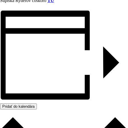
Súpiska Rytierov čoskoro
TU
Pridať do kalendára