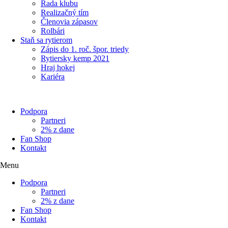
Rada klubu
Realizačný tím
Členovia zápasov
Rolbári
Staň sa rytierom
Zápis do 1. roč. špor. triedy
Rytiersky kemp 2021
Hraj hokej
Kariéra
Podpora
Partneri
2% z dane
Fan Shop
Kontakt
Menu
Podpora
Partneri
2% z dane
Fan Shop
Kontakt