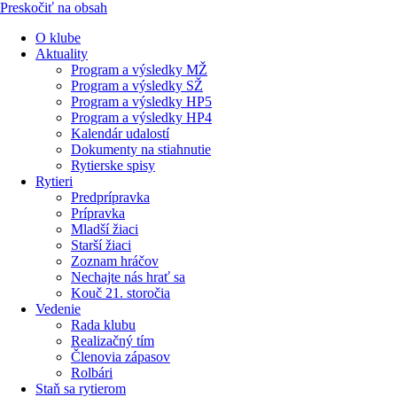
Preskočiť na obsah
O klube
Aktuality
Program a výsledky MŽ
Program a výsledky SŽ
Program a výsledky HP5
Program a výsledky HP4
Kalendár udalostí
Dokumenty na stiahnutie
Rytierske spisy
Rytieri
Predprípravka
Prípravka
Mladší žiaci
Starší žiaci
Zoznam hráčov
Nechajte nás hrať sa
Kouč 21. storočia
Vedenie
Rada klubu
Realizačný tím
Členovia zápasov
Rolbári
Staň sa rytierom