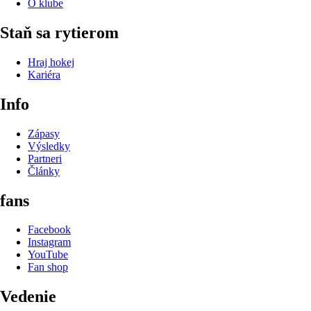
O klube
Staň sa rytierom
Hraj hokej
Kariéra
Info
Zápasy
Výsledky
Partneri
Články
fans
Facebook
Instagram
YouTube
Fan shop
Vedenie