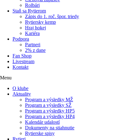
Rolbári
Staň sa Rytierom
Zápis do 1. roč. špor. triedy
Rytiersky kemp
Hraj hokej
Kariéra
Podpora
Partneri
2% z dane
Fan Shop
Livestream
Kontakt
Menu
O klube
Aktuality
Program a výsledky MŽ
Program a výsledky SŽ
Program a výsledky HP5
Program a výsledky HP4
Kalendár udalostí
Dokumenty na stiahnutie
Rytierske spisy
Rytieri