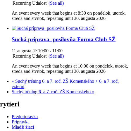
|
Recurring Udalosť
(See all)
An event every week that begins at 8:30 on pondelok, utorok,
streda and štvrtok, repeating until 30. augusta 2026
Suchá príprava- posilovňa Forma Club SŽ
11 augusta @ 10:00
-
11:00
|
Recurring Udalosť
(See all)
An event every week that begins at 10:00 on pondelok, utorok,
streda and štvrtok, repeating until 30. augusta 2026
«
Suchý tréning 6. a 7. roč. ZŠ Komenského + 6. a 7. roč.
externí
Suchý tréning 6. a 7. roč. ZŠ Komenského
»
rytieri
Predprípravka
Prípravka
Mladší žiaci