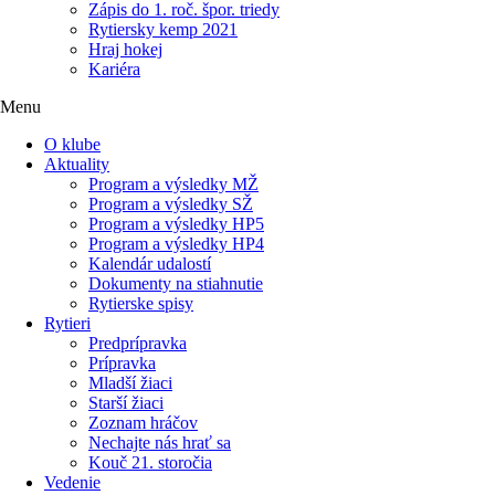
Zápis do 1. roč. špor. triedy
Rytiersky kemp 2021
Hraj hokej
Kariéra
Menu
O klube
Aktuality
Program a výsledky MŽ
Program a výsledky SŽ
Program a výsledky HP5
Program a výsledky HP4
Kalendár udalostí
Dokumenty na stiahnutie
Rytierske spisy
Rytieri
Predprípravka
Prípravka
Mladší žiaci
Starší žiaci
Zoznam hráčov
Nechajte nás hrať sa
Kouč 21. storočia
Vedenie