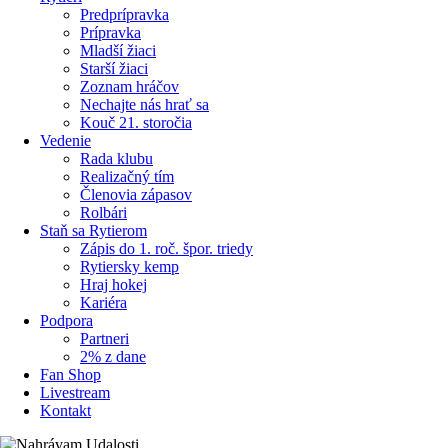
Predprípravka
Prípravka
Mladší žiaci
Starší žiaci
Zoznam hráčov
Nechajte nás hrať sa
Kouč 21. storočia
Vedenie
Rada klubu
Realizačný tím
Členovia zápasov
Rolbári
Staň sa Rytierom
Zápis do 1. roč. špor. triedy
Rytiersky kemp
Hraj hokej
Kariéra
Podpora
Partneri
2% z dane
Fan Shop
Livestream
Kontakt