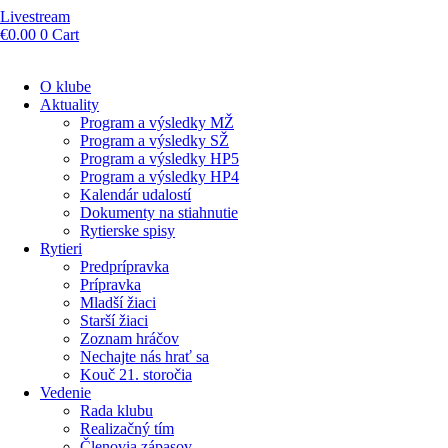
Livestream
€
0.00
0
Cart
O klube
Aktuality
Program a výsledky MŽ
Program a výsledky SŽ
Program a výsledky HP5
Program a výsledky HP4
Kalendár udalostí
Dokumenty na stiahnutie
Rytierske spisy
Rytieri
Predprípravka
Prípravka
Mladší žiaci
Starší žiaci
Zoznam hráčov
Nechajte nás hrať sa
Kouč 21. storočia
Vedenie
Rada klubu
Realizačný tím
Členovia zápasov