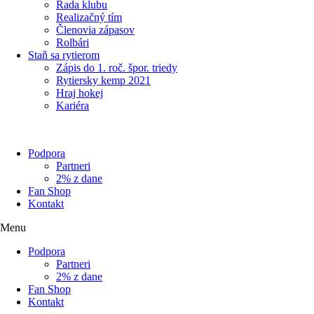
Rada klubu
Realizačný tím
Členovia zápasov
Rolbári
Staň sa rytierom
Zápis do 1. roč. špor. triedy
Rytiersky kemp 2021
Hraj hokej
Kariéra
Podpora
Partneri
2% z dane
Fan Shop
Kontakt
Menu
Podpora
Partneri
2% z dane
Fan Shop
Kontakt