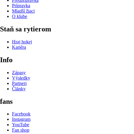
Predprípravka
Prípravka
Mladší žiaci
O klube
Staň sa rytierom
Hraj hokej
Kariéra
Info
Zápasy
Výsledky
Partneri
Články
fans
Facebook
Instagram
YouTube
Fan shop