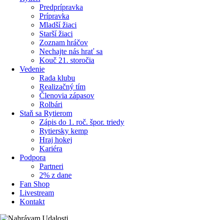
Predprípravka
Prípravka
Mladší žiaci
Starší žiaci
Zoznam hráčov
Nechajte nás hrať sa
Kouč 21. storočia
Vedenie
Rada klubu
Realizačný tím
Členovia zápasov
Rolbári
Staň sa Rytierom
Zápis do 1. roč. špor. triedy
Rytiersky kemp
Hraj hokej
Kariéra
Podpora
Partneri
2% z dane
Fan Shop
Livestream
Kontakt