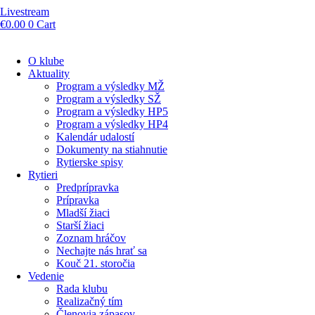
Livestream
€
0.00
0
Cart
O klube
Aktuality
Program a výsledky MŽ
Program a výsledky SŽ
Program a výsledky HP5
Program a výsledky HP4
Kalendár udalostí
Dokumenty na stiahnutie
Rytierske spisy
Rytieri
Predprípravka
Prípravka
Mladší žiaci
Starší žiaci
Zoznam hráčov
Nechajte nás hrať sa
Kouč 21. storočia
Vedenie
Rada klubu
Realizačný tím
Členovia zápasov