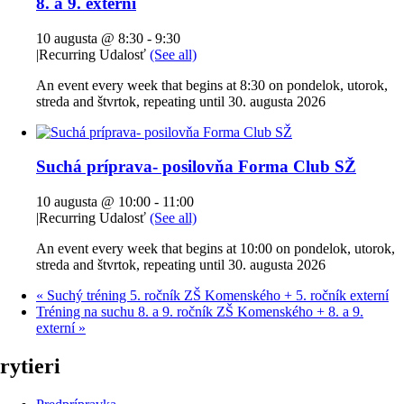
8. a 9. externí
10 augusta @ 8:30
-
9:30
|
Recurring Udalosť
(See all)
An event every week that begins at 8:30 on pondelok, utorok,
streda and štvrtok, repeating until 30. augusta 2026
Suchá príprava- posilovňa Forma Club SŽ
10 augusta @ 10:00
-
11:00
|
Recurring Udalosť
(See all)
An event every week that begins at 10:00 on pondelok, utorok,
streda and štvrtok, repeating until 30. augusta 2026
«
Suchý tréning 5. ročník ZŠ Komenského + 5. ročník externí
Tréning na suchu 8. a 9. ročník ZŠ Komenského + 8. a 9.
externí
»
rytieri