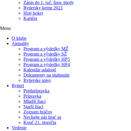
Zápis do 1. roč. špor. triedy
Rytiersky kemp 2021
Hraj hokej
Kariéra
Menu
O klube
Aktuality
Program a výsledky MŽ
Program a výsledky SŽ
Program a výsledky HP5
Program a výsledky HP4
Kalendár udalostí
Dokumenty na stiahnutie
Rytierske spisy
Rytieri
Predprípravka
Prípravka
Mladší žiaci
Starší žiaci
Zoznam hráčov
Nechajte nás hrať sa
Kouč 21. storočia
Vedenie