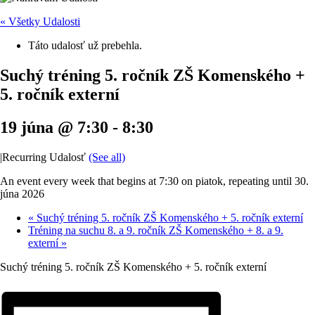
« Všetky Udalosti
Táto udalosť už prebehla.
Suchý tréning 5. ročník ZŠ Komenského +
5. ročník externí
19 júna @ 7:30
-
8:30
|
Recurring Udalosť
(See all)
An event every week that begins at 7:30 on piatok, repeating until 30.
júna 2026
«
Suchý tréning 5. ročník ZŠ Komenského + 5. ročník externí
Tréning na suchu 8. a 9. ročník ZŠ Komenského + 8. a 9.
externí
»
Suchý tréning 5. ročník ZŠ Komenského + 5. ročník externí