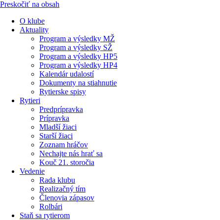
Preskočiť na obsah
O klube
Aktuality
Program a výsledky MŽ
Program a výsledky SŽ
Program a výsledky HP5
Program a výsledky HP4
Kalendár udalostí
Dokumenty na stiahnutie
Rytierske spisy
Rytieri
Predprípravka
Prípravka
Mladší žiaci
Starší žiaci
Zoznam hráčov
Nechajte nás hrať sa
Kouč 21. storočia
Vedenie
Rada klubu
Realizačný tím
Členovia zápasov
Rolbári
Staň sa rytierom