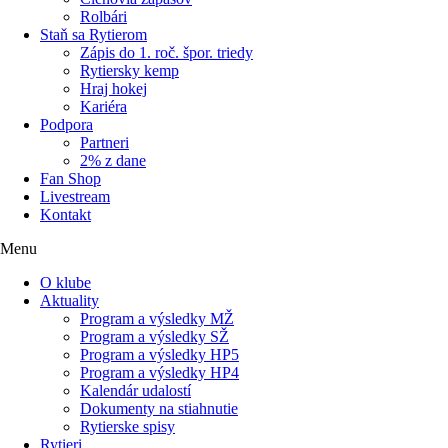
Rolbári
Staň sa Rytierom
Zápis do 1. roč. špor. triedy
Rytiersky kemp
Hraj hokej
Kariéra
Podpora
Partneri
2% z dane
Fan Shop
Livestream
Kontakt
Menu
O klube
Aktuality
Program a výsledky MŽ
Program a výsledky SŽ
Program a výsledky HP5
Program a výsledky HP4
Kalendár udalostí
Dokumenty na stiahnutie
Rytierske spisy
Rytieri