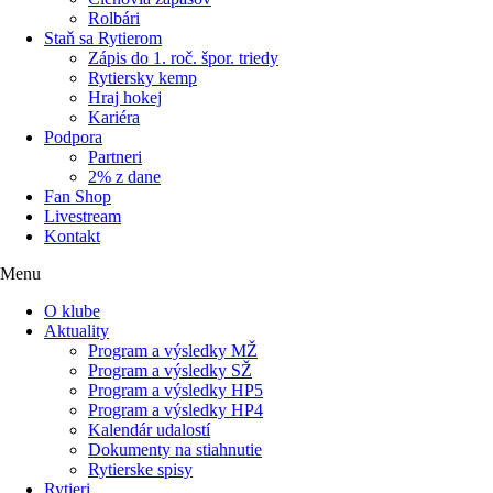
Rolbári
Staň sa Rytierom
Zápis do 1. roč. špor. triedy
Rytiersky kemp
Hraj hokej
Kariéra
Podpora
Partneri
2% z dane
Fan Shop
Livestream
Kontakt
Menu
O klube
Aktuality
Program a výsledky MŽ
Program a výsledky SŽ
Program a výsledky HP5
Program a výsledky HP4
Kalendár udalostí
Dokumenty na stiahnutie
Rytierske spisy
Rytieri