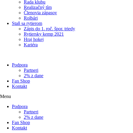
Rada klubu
Realizačný tím
Členovia zápasov
Rolbári
Staň sa rytierom
Zápis do 1. roč. špor. triedy
Rytiersky kemp 2021
Hraj hokej
Kariéra
Podpora
Partneri
2% z dane
Fan Shop
Kontakt
Menu
Podpora
Partneri
2% z dane
Fan Shop
Kontakt