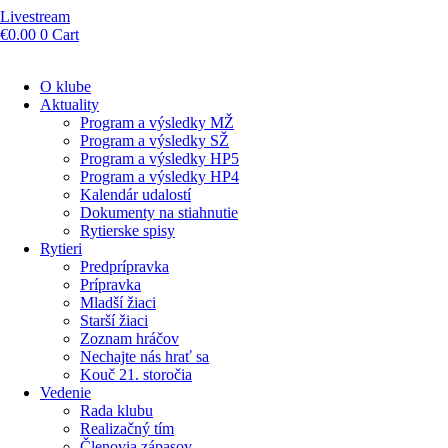
Livestream
€
0.00
0
Cart
O klube
Aktuality
Program a výsledky MŽ
Program a výsledky SŽ
Program a výsledky HP5
Program a výsledky HP4
Kalendár udalostí
Dokumenty na stiahnutie
Rytierske spisy
Rytieri
Predprípravka
Prípravka
Mladší žiaci
Starší žiaci
Zoznam hráčov
Nechajte nás hrať sa
Kouč 21. storočia
Vedenie
Rada klubu
Realizačný tím
Členovia zápasov