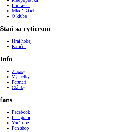
Predprípravka
Prípravka
Mladší žiaci
O klube
Staň sa rytierom
Hraj hokej
Kariéra
Info
Zápasy
Výsledky
Partneri
Články
fans
Facebook
Instagram
YouTube
Fan shop