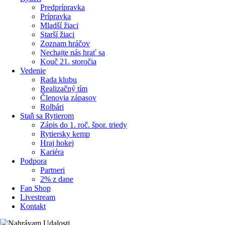
Predprípravka
Prípravka
Mladší žiaci
Starší žiaci
Zoznam hráčov
Nechajte nás hrať sa
Kouč 21. storočia
Vedenie
Rada klubu
Realizačný tím
Členovia zápasov
Rolbári
Staň sa Rytierom
Zápis do 1. roč. špor. triedy
Rytiersky kemp
Hraj hokej
Kariéra
Podpora
Partneri
2% z dane
Fan Shop
Livestream
Kontakt