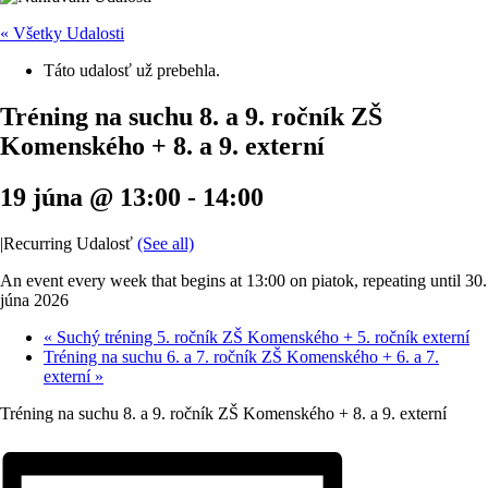
« Všetky Udalosti
Táto udalosť už prebehla.
Tréning na suchu 8. a 9. ročník ZŠ
Komenského + 8. a 9. externí
19 júna @ 13:00
-
14:00
|
Recurring Udalosť
(See all)
An event every week that begins at 13:00 on piatok, repeating until 30.
júna 2026
«
Suchý tréning 5. ročník ZŠ Komenského + 5. ročník externí
Tréning na suchu 6. a 7. ročník ZŠ Komenského + 6. a 7.
externí
»
Tréning na suchu 8. a 9. ročník ZŠ Komenského + 8. a 9. externí