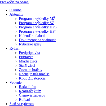
Preskočiť na obsah
O klube
Aktuality
Program a výsledky MŽ
Program a výsledky SŽ
Program a výsledky HP5
Program a výsledky HP4
Kalendár udalostí
Dokumenty na stiahnutie
Rytierske spisy
Rytieri
Predprípravka
Prípravka
Mladší žiaci
Starší žiaci
Zoznam hráčov
Nechajte nás hrať sa
Kouč 21. storočia
Vedenie
Rada klubu
Realizačný tím
Členovia zápasov
Rolbári
Staň sa rytierom