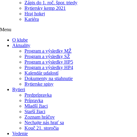
Zápis do 1. roč. špor. triedy
Rytiersky kemp 2021
Hraj hokej
Kariéra
Menu
O klube
Aktuality
Program a výsledky MŽ
Program a výsledky SŽ
Program a výsledky HP5
Program a výsledky HP4
Kalendár udalostí
Dokumenty na stiahnutie
Rytierske spisy
Rytieri
Predprípravka
Prípravka
Mladší žiaci
Starší žiaci
Zoznam hráčov
Nechajte nás hrať sa
Kouč 21. storočia
Vedenie