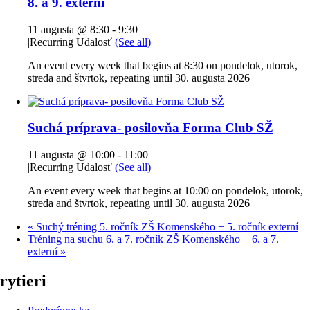
8. a 9. externí
11 augusta @ 8:30
-
9:30
|
Recurring Udalosť
(See all)
An event every week that begins at 8:30 on pondelok, utorok,
streda and štvrtok, repeating until 30. augusta 2026
Suchá príprava- posilovňa Forma Club SŽ
11 augusta @ 10:00
-
11:00
|
Recurring Udalosť
(See all)
An event every week that begins at 10:00 on pondelok, utorok,
streda and štvrtok, repeating until 30. augusta 2026
«
Suchý tréning 5. ročník ZŠ Komenského + 5. ročník externí
Tréning na suchu 6. a 7. ročník ZŠ Komenského + 6. a 7.
externí
»
rytieri