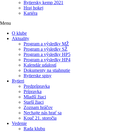
Rytiersky kemp 2021
Hraj hokej
Kariéra
Menu
O klube
Aktuality
Program a výsledky MŽ
Program a výsledky SŽ
Program a výsledky HP5
Program a výsledky HP4
Kalendár udalostí
Dokumenty na stiahnutie
Rytierske spisy
Rytieri
Predprípravka
Prípravka
Mladší žiaci
Starší žiaci
Zoznam hráčov
Nechajte nás hrať sa
Kouč 21. storočia
Vedenie
Rada klubu