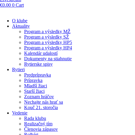
€
0.00
0
Cart
O klube
Aktuality
Program a výsledky MŽ
Program a výsledky SŽ
Program a výsledky HP5
Program a výsledky HP4
Kalendár udalostí
Dokumenty na stiahnutie
Rytierske spisy
Rytieri
Predprípravka
Prípravka
Mladší žiaci
Starší žiaci
Zoznam hráčov
Nechajte nás hrať sa
Kouč 21. storočia
Vedenie
Rada klubu
Realizačný tím
Členovia zápasov
Rolbári