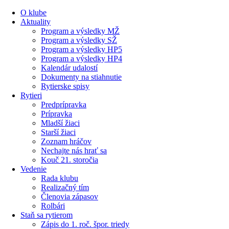
Preskočiť
O klube
na
Aktuality
obsah
Program a výsledky MŽ
Program a výsledky SŽ
Program a výsledky HP5
Program a výsledky HP4
Kalendár udalostí
Dokumenty na stiahnutie
Rytierske spisy
Rytieri
Predprípravka
Prípravka
Mladší žiaci
Starší žiaci
Zoznam hráčov
Nechajte nás hrať sa
Kouč 21. storočia
Vedenie
Rada klubu
Realizačný tím
Členovia zápasov
Rolbári
Staň sa rytierom
Zápis do 1. roč. špor. triedy