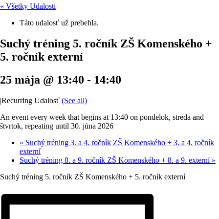
« Všetky Udalosti
Táto udalosť už prebehla.
Suchý tréning 5. ročník ZŠ Komenského +
5. ročník externí
25 mája @ 13:40
-
14:40
|
Recurring Udalosť
(See all)
An event every week that begins at 13:40 on pondelok, streda and
štvrtok, repeating until 30. júna 2026
«
Suchý tréning 3. a 4. ročník ZŠ Komenského + 3. a 4. ročník
externí
Suchý tréning 8. a 9. ročník ZŠ Komenského + 8. a 9. externí
»
Suchý tréning 5. ročník ZŠ Komenského + 5. ročník externí