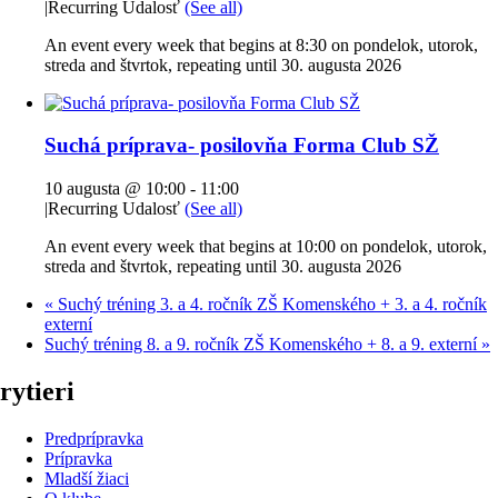
|
Recurring Udalosť
(See all)
An event every week that begins at 8:30 on pondelok, utorok,
streda and štvrtok, repeating until 30. augusta 2026
Suchá príprava- posilovňa Forma Club SŽ
10 augusta @ 10:00
-
11:00
|
Recurring Udalosť
(See all)
An event every week that begins at 10:00 on pondelok, utorok,
streda and štvrtok, repeating until 30. augusta 2026
«
Suchý tréning 3. a 4. ročník ZŠ Komenského + 3. a 4. ročník
externí
Suchý tréning 8. a 9. ročník ZŠ Komenského + 8. a 9. externí
»
rytieri
Predprípravka
Prípravka
Mladší žiaci