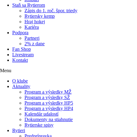
Staň sa Rytierom
Zápis do 1. roč. špor. triedy
Rytiersky kemp
Hraj hokej
Kariéra
Podpora
Partneri
2% z dane
Fan Shop
Livestream
Kontakt
Menu
O klube
Aktuality
Program a výsledky MŽ
Program a výsledky SŽ
Program a výsledky HP5
Program a výsledky HP4
Kalendár udalostí
Dokumenty na stiahnutie
Rytierske spisy
Rytieri
Predprípravka