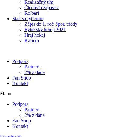
Realizačný tím
Členovia zápasov
Rolbári
Staň sa rytierom
Zápis do 1. roč. špor. triedy
Rytiersky kemp 2021
Hraj hokej
Kariéra
Podpora
Partneri
2% z dane
Fan Shop
Kontakt
Menu
Podpora
Partneri
2% z dane
Fan Shop
Kontakt
Livestream