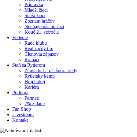
Prípravka
Mladší žiaci
Starší žiaci
Zoznam hráčov
Nechajte nás hrať sa
Kouč 21. storočia
Vedenie
Rada klubu
Realizačný tím
Členovia zápasov
Rolbári
Staň sa Rytierom
Zápis do 1. roč. špor. triedy
Rytiersky kemp
Hraj hokej
Kariéra
Podpora
Partneri
2% z dane
Fan Shop
Livestream
Kontakt