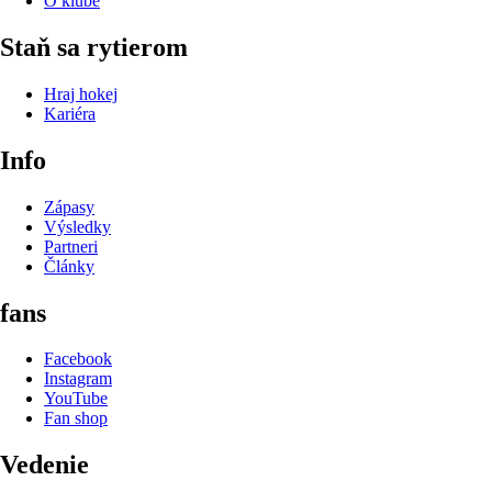
O klube
Staň sa rytierom
Hraj hokej
Kariéra
Info
Zápasy
Výsledky
Partneri
Články
fans
Facebook
Instagram
YouTube
Fan shop
Vedenie