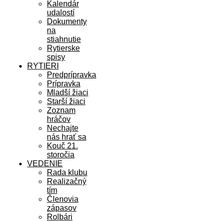
Kalendár
udalostí
Dokumenty
na
stiahnutie
Rytierske
spisy
RYTIERI
Predprípravka
Prípravka
Mladší žiaci
Starší žiaci
Zoznam
hráčov
Nechajte
nás hrať sa
Kouč 21.
storočia
VEDENIE
Rada klubu
Realizačný
tím
Členovia
zápasov
Rolbári