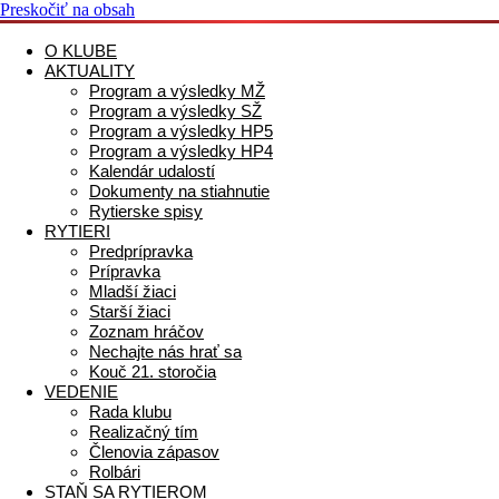
Preskočiť na obsah
O KLUBE
AKTUALITY
Program a výsledky MŽ
Program a výsledky SŽ
Program a výsledky HP5
Program a výsledky HP4
Kalendár udalostí
Dokumenty na stiahnutie
Rytierske spisy
RYTIERI
Predprípravka
Prípravka
Mladší žiaci
Starší žiaci
Zoznam hráčov
Nechajte nás hrať sa
Kouč 21. storočia
VEDENIE
Rada klubu
Realizačný tím
Členovia zápasov
Rolbári
STAŇ SA RYTIEROM