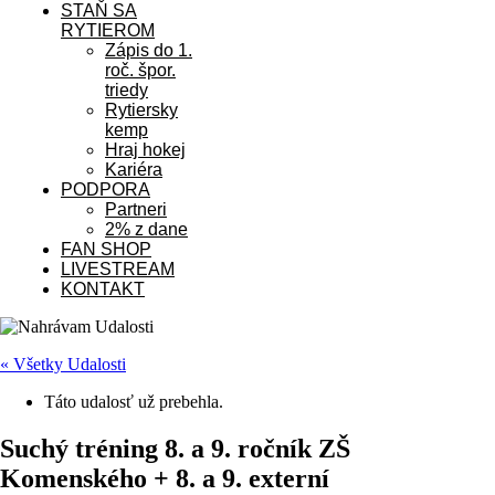
STAŇ SA
RYTIEROM
Zápis do 1.
roč. špor.
triedy
Rytiersky
kemp
Hraj hokej
Kariéra
PODPORA
Partneri
2% z dane
FAN SHOP
LIVESTREAM
KONTAKT
« Všetky Udalosti
Táto udalosť už prebehla.
Suchý tréning 8. a 9. ročník ZŠ
Komenského + 8. a 9. externí