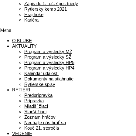
Zápis do 1. roč. špor. triedy
Rytiersky kemp 2021
Hraj hokej
Kariéra
Menu
O KLUBE
AKTUALITY
Program a výsledky MŽ
Program a výsledky SŽ
Program a výsledky HP5
Program a výsledky HP4
Kalendár udalostí
Dokumenty na stiahnutie
Rytierske spisy
RYTIERI
Predprípravka
Prípravka
Mladší žiaci
Starší žiaci
Zoznam hráčov
Nechajte nás hrať sa
Kouč 21. storočia
VEDENIE