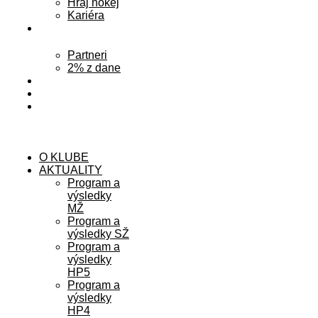
Hraj hokej
Kariéra
PODPORA
Partneri
2% z dane
FAN SHOP
LIVESTREAM
KONTAKT
Menu
O KLUBE
AKTUALITY
Program a
výsledky
MŽ
Program a
výsledky SŽ
Program a
výsledky
HP5
Program a
výsledky
HP4