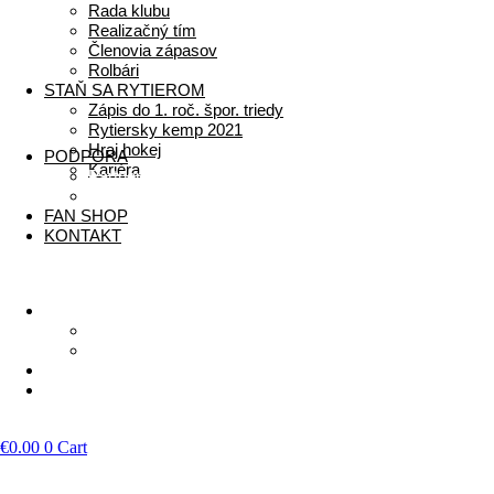
Rada klubu
Realizačný tím
Členovia zápasov
Rolbári
STAŇ SA RYTIEROM
Zápis do 1. roč. špor. triedy
Rytiersky kemp 2021
Hraj hokej
PODPORA
Kariéra
Partneri
2% z dane
FAN SHOP
KONTAKT
Menu
PODPORA
Partneri
2% z dane
FAN SHOP
KONTAKT
LIVESTREAM
€
0.00
0
Cart