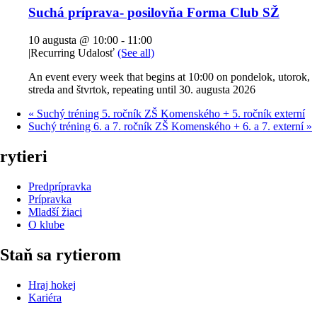
Suchá príprava- posilovňa Forma Club SŽ
10 augusta @ 10:00
-
11:00
|
Recurring Udalosť
(See all)
An event every week that begins at 10:00 on pondelok, utorok,
streda and štvrtok, repeating until 30. augusta 2026
«
Suchý tréning 5. ročník ZŠ Komenského + 5. ročník externí
Suchý tréning 6. a 7. ročník ZŠ Komenského + 6. a 7. externí
»
rytieri
Predprípravka
Prípravka
Mladší žiaci
O klube
Staň sa rytierom
Hraj hokej
Kariéra