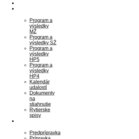
O KLUBE
AKTUALITY
Program a
výsledky
MŽ
Program a
výsledky SŽ
Program a
výsledky
HP5
Program a
výsledky
HP4
Kalendár
udalostí
Dokumenty
na
stiahnutie
Rytierske
spisy
RYTIERI
Predprípravka
Prípravka