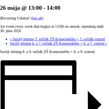
26 mája @ 13:00
-
14:00
|
Recurring Udalosť
(See all)
An event every week that begins at 13:00 on utorok, repeating until
30. júna 2026
«
Suchý tréning 5. ročník ZŠ Komenského + 5. ročník externí
Suchý tréning 6. a 7. ročník ZŠ Komenského + 6. a 7. externí
»
Suchý tréning 8. a 9. ročník ZŠ Komenského + 8. a 9. externí