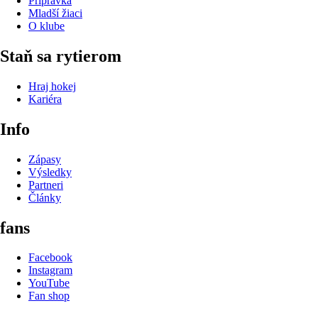
Prípravka
Mladší žiaci
O klube
Staň sa rytierom
Hraj hokej
Kariéra
Info
Zápasy
Výsledky
Partneri
Články
fans
Facebook
Instagram
YouTube
Fan shop