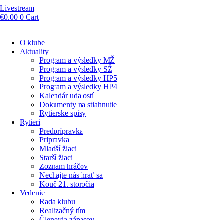
Livestream
€
0.00
0
Cart
O klube
Aktuality
Program a výsledky MŽ
Program a výsledky SŽ
Program a výsledky HP5
Program a výsledky HP4
Kalendár udalostí
Dokumenty na stiahnutie
Rytierske spisy
Rytieri
Predprípravka
Prípravka
Mladší žiaci
Starší žiaci
Zoznam hráčov
Nechajte nás hrať sa
Kouč 21. storočia
Vedenie
Rada klubu
Realizačný tím
Členovia zápasov