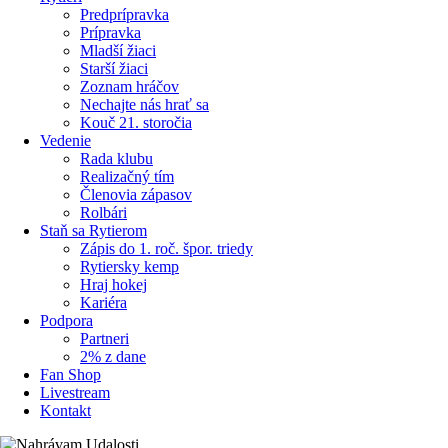
Predprípravka
Prípravka
Mladší žiaci
Starší žiaci
Zoznam hráčov
Nechajte nás hrať sa
Kouč 21. storočia
Vedenie
Rada klubu
Realizačný tím
Členovia zápasov
Rolbári
Staň sa Rytierom
Zápis do 1. roč. špor. triedy
Rytiersky kemp
Hraj hokej
Kariéra
Podpora
Partneri
2% z dane
Fan Shop
Livestream
Kontakt