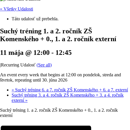
« Všetky Udalosti
Táto udalosť už prebehla.
Suchý tréning 1. a 2. ročník ZŠ
Komenského + 0., 1. a 2. ročník externí
11 mája @ 12:00
-
12:45
|
Recurring Udalosť
(See all)
An event every week that begins at 12:00 on pondelok, streda and
štvrtok, repeating until 30. júna 2026
«
Suchý tréning 6. a 7. ročník ZŠ Komenského + 6. a 7. externí
Suchý tréning 3. a 4. ročník ZŠ Komenského + 3. a 4. ročník
externí
»
Suchý tréning 1. a 2. ročník ZŠ Komenského + 0., 1. a 2. ročník
externí