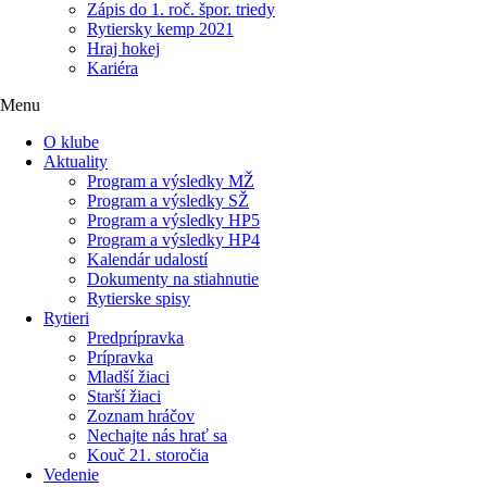
Zápis do 1. roč. špor. triedy
Rytiersky kemp 2021
Hraj hokej
Kariéra
Menu
O klube
Aktuality
Program a výsledky MŽ
Program a výsledky SŽ
Program a výsledky HP5
Program a výsledky HP4
Kalendár udalostí
Dokumenty na stiahnutie
Rytierske spisy
Rytieri
Predprípravka
Prípravka
Mladší žiaci
Starší žiaci
Zoznam hráčov
Nechajte nás hrať sa
Kouč 21. storočia
Vedenie