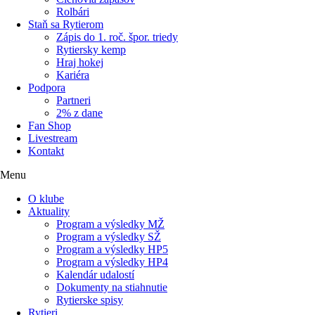
Rolbári
Staň sa Rytierom
Zápis do 1. roč. špor. triedy
Rytiersky kemp
Hraj hokej
Kariéra
Podpora
Partneri
2% z dane
Fan Shop
Livestream
Kontakt
Menu
O klube
Aktuality
Program a výsledky MŽ
Program a výsledky SŽ
Program a výsledky HP5
Program a výsledky HP4
Kalendár udalostí
Dokumenty na stiahnutie
Rytierske spisy
Rytieri