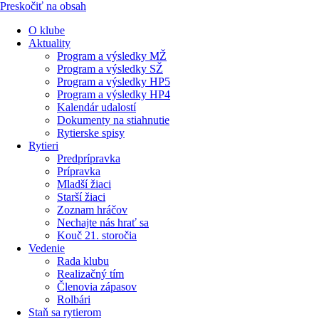
Preskočiť na obsah
O klube
Aktuality
Program a výsledky MŽ
Program a výsledky SŽ
Program a výsledky HP5
Program a výsledky HP4
Kalendár udalostí
Dokumenty na stiahnutie
Rytierske spisy
Rytieri
Predprípravka
Prípravka
Mladší žiaci
Starší žiaci
Zoznam hráčov
Nechajte nás hrať sa
Kouč 21. storočia
Vedenie
Rada klubu
Realizačný tím
Členovia zápasov
Rolbári
Staň sa rytierom