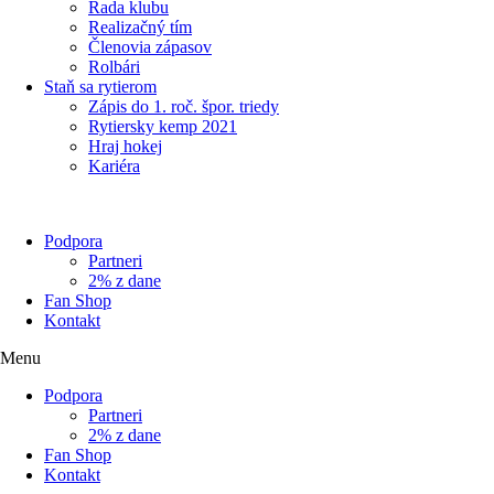
Rada klubu
Realizačný tím
Členovia zápasov
Rolbári
Staň sa rytierom
Zápis do 1. roč. špor. triedy
Rytiersky kemp 2021
Hraj hokej
Kariéra
Podpora
Partneri
2% z dane
Fan Shop
Kontakt
Menu
Podpora
Partneri
2% z dane
Fan Shop
Kontakt