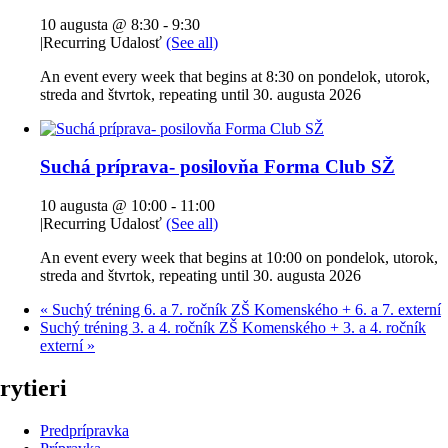
10 augusta @ 8:30
-
9:30
|
Recurring Udalosť
(See all)
An event every week that begins at 8:30 on pondelok, utorok,
streda and štvrtok, repeating until 30. augusta 2026
Suchá príprava- posilovňa Forma Club SŽ
10 augusta @ 10:00
-
11:00
|
Recurring Udalosť
(See all)
An event every week that begins at 10:00 on pondelok, utorok,
streda and štvrtok, repeating until 30. augusta 2026
«
Suchý tréning 6. a 7. ročník ZŠ Komenského + 6. a 7. externí
Suchý tréning 3. a 4. ročník ZŠ Komenského + 3. a 4. ročník
externí
»
rytieri
Predprípravka