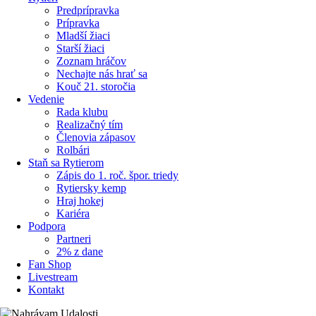
Predprípravka
Prípravka
Mladší žiaci
Starší žiaci
Zoznam hráčov
Nechajte nás hrať sa
Kouč 21. storočia
Vedenie
Rada klubu
Realizačný tím
Členovia zápasov
Rolbári
Staň sa Rytierom
Zápis do 1. roč. špor. triedy
Rytiersky kemp
Hraj hokej
Kariéra
Podpora
Partneri
2% z dane
Fan Shop
Livestream
Kontakt