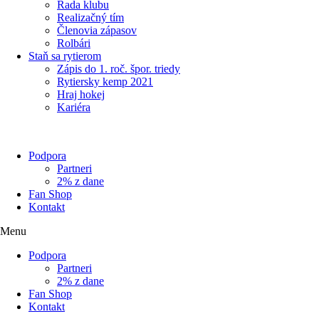
Rada klubu
Realizačný tím
Členovia zápasov
Rolbári
Staň sa rytierom
Zápis do 1. roč. špor. triedy
Rytiersky kemp 2021
Hraj hokej
Kariéra
Podpora
Partneri
2% z dane
Fan Shop
Kontakt
Menu
Podpora
Partneri
2% z dane
Fan Shop
Kontakt