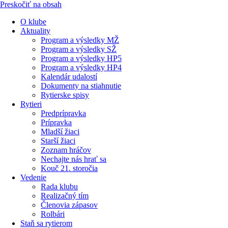
Preskočiť na obsah
O klube
Aktuality
Program a výsledky MŽ
Program a výsledky SŽ
Program a výsledky HP5
Program a výsledky HP4
Kalendár udalostí
Dokumenty na stiahnutie
Rytierske spisy
Rytieri
Predprípravka
Prípravka
Mladší žiaci
Starší žiaci
Zoznam hráčov
Nechajte nás hrať sa
Kouč 21. storočia
Vedenie
Rada klubu
Realizačný tím
Členovia zápasov
Rolbári
Staň sa rytierom