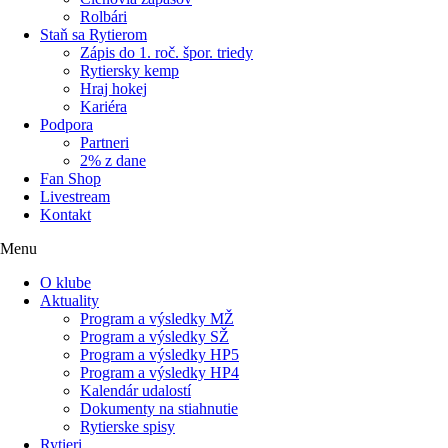
Rolbári
Staň sa Rytierom
Zápis do 1. roč. špor. triedy
Rytiersky kemp
Hraj hokej
Kariéra
Podpora
Partneri
2% z dane
Fan Shop
Livestream
Kontakt
Menu
O klube
Aktuality
Program a výsledky MŽ
Program a výsledky SŽ
Program a výsledky HP5
Program a výsledky HP4
Kalendár udalostí
Dokumenty na stiahnutie
Rytierske spisy
Rytieri