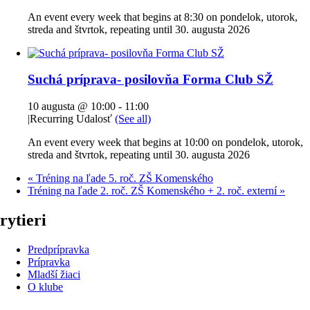
An event every week that begins at 8:30 on pondelok, utorok,
streda and štvrtok, repeating until 30. augusta 2026
Suchá príprava- posilovňa Forma Club SŽ
10 augusta @ 10:00
-
11:00
|
Recurring Udalosť
(See all)
An event every week that begins at 10:00 on pondelok, utorok,
streda and štvrtok, repeating until 30. augusta 2026
«
Tréning na ľade 5. roč. ZŠ Komenského
Tréning na ľade 2. roč. ZŠ Komenského + 2. roč. externí
»
rytieri
Predprípravka
Prípravka
Mladší žiaci
O klube