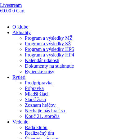
Livestream
€
0.00
0
Cart
O klube
Aktuality
Program a výsledky MŽ
Program a výsledky SŽ
Program a výsledky HP5
Program a výsledky HP4
Kalendár udalostí
Dokumenty na stiahnutie
Rytierske spisy
Rytieri
Predprípravka
Prípravka
Mladší žiaci
Starší žiaci
Zoznam hráčov
Nechajte nás hrať sa
Kouč 21. storočia
Vedenie
Rada klubu
Realizačný tím
Členovia zápasov