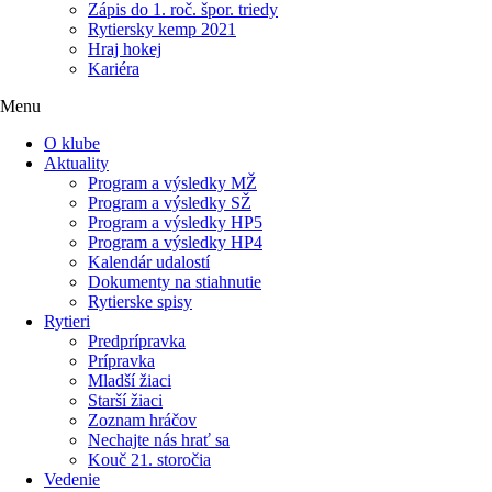
Zápis do 1. roč. špor. triedy
Rytiersky kemp 2021
Hraj hokej
Kariéra
Menu
O klube
Aktuality
Program a výsledky MŽ
Program a výsledky SŽ
Program a výsledky HP5
Program a výsledky HP4
Kalendár udalostí
Dokumenty na stiahnutie
Rytierske spisy
Rytieri
Predprípravka
Prípravka
Mladší žiaci
Starší žiaci
Zoznam hráčov
Nechajte nás hrať sa
Kouč 21. storočia
Vedenie