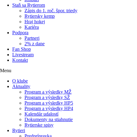
Staň sa Rytierom
Zápis do 1. roč. špor. triedy
Rytiersky kemp
Hraj hokej
Kariéra
Podpora
Partneri
2% z dane
Fan Shop
Livestream
Kontakt
Menu
O klube
Aktuality
Program a výsledky MŽ
Program a výsledky SŽ
Program a výsledky HP5
Program a výsledky HP4
Kalendár udalostí
Dokumenty na stiahnutie
Rytierske spisy
Rytieri
Predprípravka