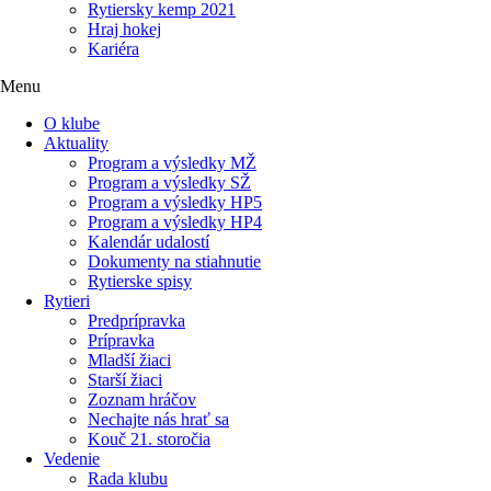
Rytiersky kemp 2021
Hraj hokej
Kariéra
Menu
O klube
Aktuality
Program a výsledky MŽ
Program a výsledky SŽ
Program a výsledky HP5
Program a výsledky HP4
Kalendár udalostí
Dokumenty na stiahnutie
Rytierske spisy
Rytieri
Predprípravka
Prípravka
Mladší žiaci
Starší žiaci
Zoznam hráčov
Nechajte nás hrať sa
Kouč 21. storočia
Vedenie
Rada klubu