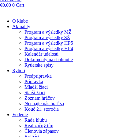
€
0.00
0
Cart
O klube
Aktuality
Program a výsledky MŽ
Program a výsledky SŽ
Program a výsledky HP5
Program a výsledky HP4
Kalendár udalostí
Dokumenty na stiahnutie
Rytierske spisy
Rytieri
Predprípravka
Prípravka
Mladší žiaci
Starší žiaci
Zoznam hráčov
Nechajte nás hrať sa
Kouč 21. storočia
Vedenie
Rada klubu
Realizačný tím
Členovia zápasov
Rolbári