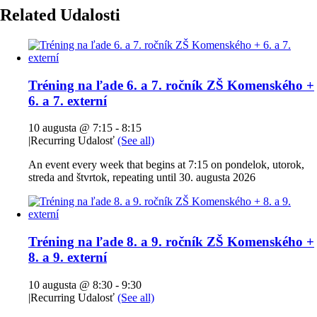
Related Udalosti
Tréning na ľade 6. a 7. ročník ZŠ Komenského +
6. a 7. externí
10 augusta @ 7:15
-
8:15
|
Recurring Udalosť
(See all)
An event every week that begins at 7:15 on pondelok, utorok,
streda and štvrtok, repeating until 30. augusta 2026
Tréning na ľade 8. a 9. ročník ZŠ Komenského +
8. a 9. externí
10 augusta @ 8:30
-
9:30
|
Recurring Udalosť
(See all)