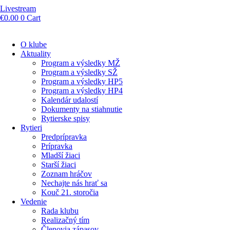
Livestream
€
0.00
0
Cart
O klube
Aktuality
Program a výsledky MŽ
Program a výsledky SŽ
Program a výsledky HP5
Program a výsledky HP4
Kalendár udalostí
Dokumenty na stiahnutie
Rytierske spisy
Rytieri
Predprípravka
Prípravka
Mladší žiaci
Starší žiaci
Zoznam hráčov
Nechajte nás hrať sa
Kouč 21. storočia
Vedenie
Rada klubu
Realizačný tím
Členovia zápasov