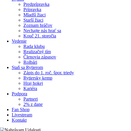
Predprípravka
Prípravka
Mladší žiaci
Starší žiaci
Zoznam hráčov
Nechajte nás hrať sa
Kouč 21. storočia
Vedenie
Rada klubu
Realizačný tím
Členovia zápasov
Rolbári
Staň sa Rytierom
Zápis do 1. roč. špor. triedy
Rytiersky kemp
Hraj hokej
Kariéra
Podpora
Partneri
2% z dane
Fan Shop
Livestream
Kontakt