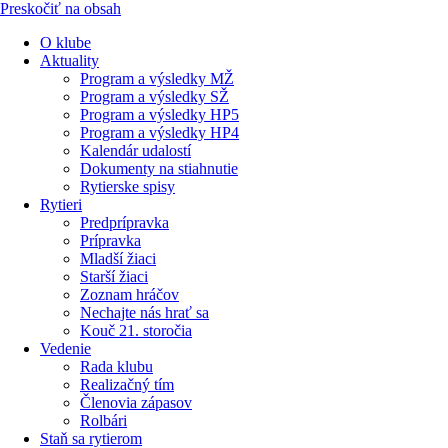
Preskočiť na obsah
O klube
Aktuality
Program a výsledky MŽ
Program a výsledky SŽ
Program a výsledky HP5
Program a výsledky HP4
Kalendár udalostí
Dokumenty na stiahnutie
Rytierske spisy
Rytieri
Predprípravka
Prípravka
Mladší žiaci
Starší žiaci
Zoznam hráčov
Nechajte nás hrať sa
Kouč 21. storočia
Vedenie
Rada klubu
Realizačný tím
Členovia zápasov
Rolbári
Staň sa rytierom