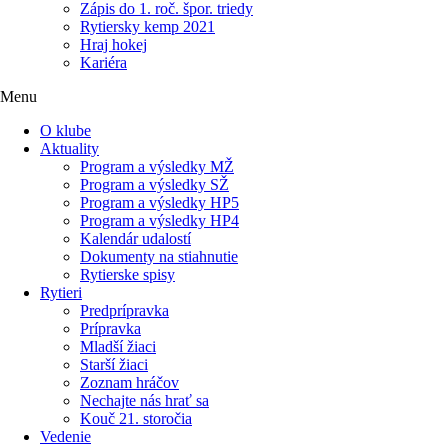
Zápis do 1. roč. špor. triedy
Rytiersky kemp 2021
Hraj hokej
Kariéra
Menu
O klube
Aktuality
Program a výsledky MŽ
Program a výsledky SŽ
Program a výsledky HP5
Program a výsledky HP4
Kalendár udalostí
Dokumenty na stiahnutie
Rytierske spisy
Rytieri
Predprípravka
Prípravka
Mladší žiaci
Starší žiaci
Zoznam hráčov
Nechajte nás hrať sa
Kouč 21. storočia
Vedenie