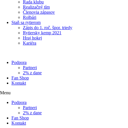
Rada klubu
Realizačný tím
Členovia zápasov
Rolbári
Staň sa rytierom
Zápis do 1. roč. špor. triedy
Rytiersky kemp 2021
Hraj hokej
Kariéra
Podpora
Partneri
2% z dane
Fan Shop
Kontakt
Menu
Podpora
Partneri
2% z dane
Fan Shop
Kontakt