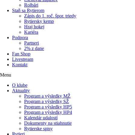
Rolbári
Staň sa Rytierom
Zápis do 1. roč. špor. triedy
Rytiersky kemp
Hraj hokej
Kariéra
Podpora
Partneri
2% z dane
Fan Shop
Livestream
Kontakt
Menu
O klube
Aktuality
Program a výsledky MŽ
Program a výsledky SŽ
Program a výsledky HP5
Program a výsledky HP4
Kalendár udalostí
Dokumenty na stiahnutie
Rytierske spisy
Rytieri