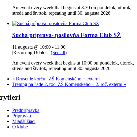
An event every week that begins at 8:30 on pondelok, utorok,
streda and štvrtok, repeating until 30. augusta 2026
Suchá príprava- posilovňa Forma Club SŽ
11 augusta @ 10:00
-
11:00
|
Recurring Udalosť
(See all)
An event every week that begins at 10:00 on pondelok, utorok,
streda and štvrtok, repeating until 30. augusta 2026
«
Brúsenie korčúľ ZŠ Komenského + externí
Tréning na ľade 2. roč. ZŠ Komenského + 2. roč. externí
»
rytieri
Predprípravka
Prípravka
Mladší žiaci
O klube