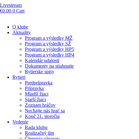
Livestream
€
0.00
0
Cart
O klube
Aktuality
Program a výsledky MŽ
Program a výsledky SŽ
Program a výsledky HP5
Program a výsledky HP4
Kalendár udalostí
Dokumenty na stiahnutie
Rytierske spisy
Rytieri
Predprípravka
Prípravka
Mladší žiaci
Starší žiaci
Zoznam hráčov
Nechajte nás hrať sa
Kouč 21. storočia
Vedenie
Rada klubu
Realizačný tím
Členovia zápasov