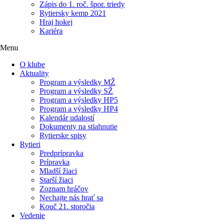
Zápis do 1. roč. špor. triedy
Rytiersky kemp 2021
Hraj hokej
Kariéra
Menu
O klube
Aktuality
Program a výsledky MŽ
Program a výsledky SŽ
Program a výsledky HP5
Program a výsledky HP4
Kalendár udalostí
Dokumenty na stiahnutie
Rytierske spisy
Rytieri
Predprípravka
Prípravka
Mladší žiaci
Starší žiaci
Zoznam hráčov
Nechajte nás hrať sa
Kouč 21. storočia
Vedenie