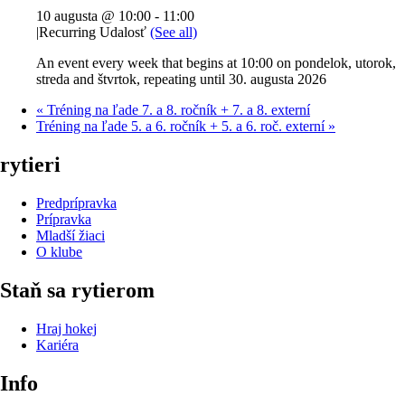
10 augusta @ 10:00
-
11:00
|
Recurring Udalosť
(See all)
An event every week that begins at 10:00 on pondelok, utorok,
streda and štvrtok, repeating until 30. augusta 2026
«
Tréning na ľade 7. a 8. ročník + 7. a 8. externí
Tréning na ľade 5. a 6. ročník + 5. a 6. roč. externí
»
rytieri
Predprípravka
Prípravka
Mladší žiaci
O klube
Staň sa rytierom
Hraj hokej
Kariéra
Info