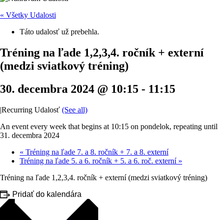
« Všetky Udalosti
Táto udalosť už prebehla.
Tréning na ľade 1,2,3,4. ročník + externí
(medzi sviatkový tréning)
30. decembra 2024 @ 10:15
-
11:15
|
Recurring Udalosť
(See all)
An event every week that begins at 10:15 on pondelok, repeating until
31. decembra 2024
«
Tréning na ľade 7. a 8. ročník + 7. a 8. externí
Tréning na ľade 5. a 6. ročník + 5. a 6. roč. externí
»
Tréning na ľade 1,2,3,4. ročník + externí (medzi sviatkový tréning)
Pridať do kalendára