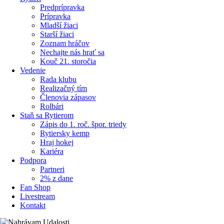
Predprípravka
Prípravka
Mladší žiaci
Starší žiaci
Zoznam hráčov
Nechajte nás hrať sa
Kouč 21. storočia
Vedenie
Rada klubu
Realizačný tím
Členovia zápasov
Rolbári
Staň sa Rytierom
Zápis do 1. roč. špor. triedy
Rytiersky kemp
Hraj hokej
Kariéra
Podpora
Partneri
2% z dane
Fan Shop
Livestream
Kontakt