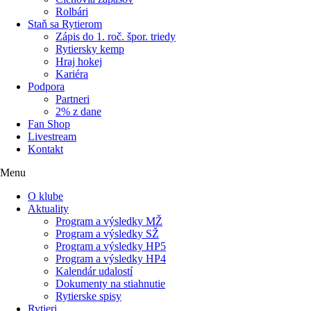
Rolbári
Staň sa Rytierom
Zápis do 1. roč. špor. triedy
Rytiersky kemp
Hraj hokej
Kariéra
Podpora
Partneri
2% z dane
Fan Shop
Livestream
Kontakt
Menu
O klube
Aktuality
Program a výsledky MŽ
Program a výsledky SŽ
Program a výsledky HP5
Program a výsledky HP4
Kalendár udalostí
Dokumenty na stiahnutie
Rytierske spisy
Rytieri