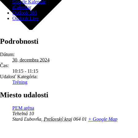
Google Kalendár
iCalendar
Outlook 365
Outlook Live
Podrobnosti
Dátum:
30. decembra 2024
Čas:
10:15 - 11:15
Udalosť Kategória:
Tréning
Miesto udalosti
PEM aréna
Tehelná 10
Stará Ľubovňa
,
Prešovský kraj
064 01
+ Google Map