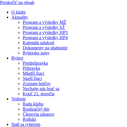
Preskočiť na obsah
O klube
Aktuality
Program a výsledky MŽ
Program a výsledky SŽ
Program a výsledky HP5
Program a výsledky HP4
Kalendár udalostí
Dokumenty na stiahnutie
Rytierske spisy
Rytieri
Predprípravka
Prípravka
Mladší žiaci
Starší žiaci
Zoznam hráčov
Nechajte nás hrať sa
Kouč 21. storočia
Vedenie
Rada klubu
Realizačný tím
Členovia zápasov
Rolbári
Staň sa rytierom