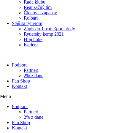
Rada klubu
Realizačný tím
Členovia zápasov
Rolbári
Staň sa rytierom
Zápis do 1. roč. špor. triedy
Rytiersky kemp 2021
Hraj hokej
Kariéra
Podpora
Partneri
2% z dane
Fan Shop
Kontakt
Menu
Podpora
Partneri
2% z dane
Fan Shop
Kontakt