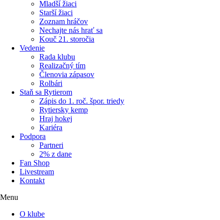
Mladší žiaci
Starší žiaci
Zoznam hráčov
Nechajte nás hrať sa
Kouč 21. storočia
Vedenie
Rada klubu
Realizačný tím
Členovia zápasov
Rolbári
Staň sa Rytierom
Zápis do 1. roč. špor. triedy
Rytiersky kemp
Hraj hokej
Kariéra
Podpora
Partneri
2% z dane
Fan Shop
Livestream
Kontakt
Menu
O klube