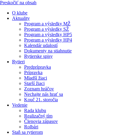
Preskočiť na obsah
O klube
Aktuality
Program a výsledky MŽ
Program a výsledky SŽ
Program a výsledky HP5
Program a výsledky HP4
Kalendár udalostí
Dokumenty na stiahnutie
Rytierske spisy
Rytieri
Predprípravka
Prípravka
Mladší žiaci
Starší žiaci
Zoznam hráčov
Nechajte nás hrať sa
Kouč 21. storočia
Vedenie
Rada klubu
Realizačný tím
Členovia zápasov
Rolbári
Staň sa rytierom