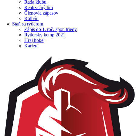
Rada klubu
Realizačný tím
Členovia zápasov
Rolbári
Staň sa rytierom
Zápis do 1. roč. špor. triedy
Rytiersky kemp 2021
Hraj hokej
Kariéra