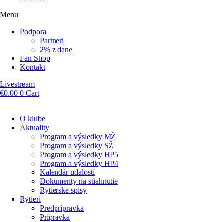
Menu
Podpora
Partneri
2% z dane
Fan Shop
Kontakt
Livestream
€
0.00
0
Cart
O klube
Aktuality
Program a výsledky MŽ
Program a výsledky SŽ
Program a výsledky HP5
Program a výsledky HP4
Kalendár udalostí
Dokumenty na stiahnutie
Rytierske spisy
Rytieri
Predprípravka
Prípravka