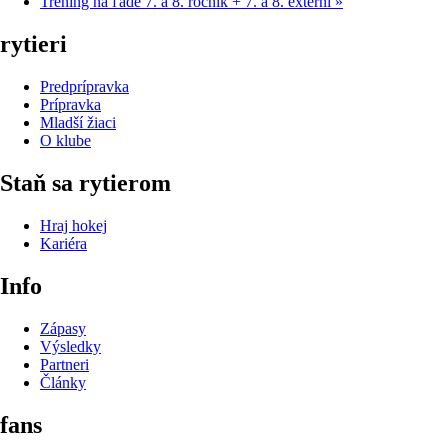
Tréning na ľade 7. a 8. ročník + 7. a 8. externí
»
rytieri
Predprípravka
Prípravka
Mladší žiaci
O klube
Staň sa rytierom
Hraj hokej
Kariéra
Info
Zápasy
Výsledky
Partneri
Články
fans