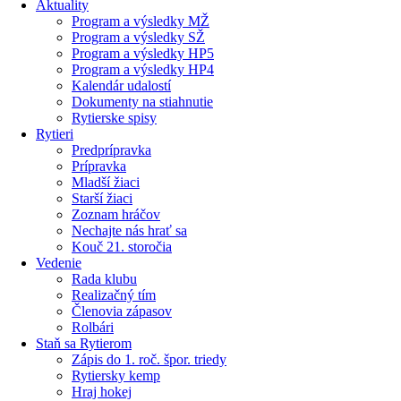
Aktuality
Program a výsledky MŽ
Program a výsledky SŽ
Program a výsledky HP5
Program a výsledky HP4
Kalendár udalostí
Dokumenty na stiahnutie
Rytierske spisy
Rytieri
Predprípravka
Prípravka
Mladší žiaci
Starší žiaci
Zoznam hráčov
Nechajte nás hrať sa
Kouč 21. storočia
Vedenie
Rada klubu
Realizačný tím
Členovia zápasov
Rolbári
Staň sa Rytierom
Zápis do 1. roč. špor. triedy
Rytiersky kemp
Hraj hokej