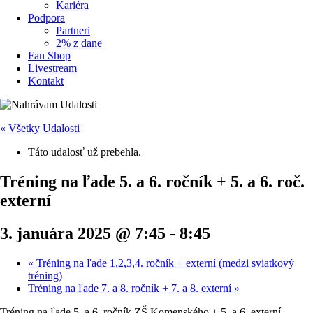
Kariéra
Podpora
Partneri
2% z dane
Fan Shop
Livestream
Kontakt
« Všetky Udalosti
Táto udalosť už prebehla.
Tréning na ľade 5. a 6. ročník + 5. a 6. roč.
externí
3. januára 2025 @ 7:45
-
8:45
«
Tréning na ľade 1,2,3,4. ročník + externí (medzi sviatkový
tréning)
Tréning na ľade 7. a 8. ročník + 7. a 8. externí
»
Tréning na ľade 5. a 6. ročník ZŠ Komenského + 5. a 6. externí