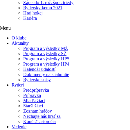
Zápis do 1. roč. špor. triedy
Rytiersky kemp 2021
Hraj hokej
Kariéra
Menu
O klube
Aktuality
Program a výsledky MŽ
Program a výsledky SŽ
Program a výsledky HP5
Program a výsledky HP4
Kalendár udalostí
Dokumenty na stiahnutie
Rytierske spisy
Rytieri
Predprípravka
Prípravka
Mladší žiaci
Starší žiaci
Zoznam hráčov
Nechajte nás hrať sa
Kouč 21. storočia
Vedenie