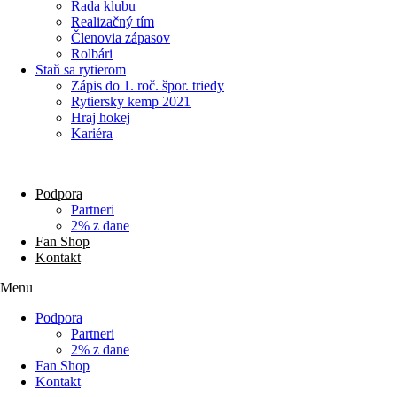
Rada klubu
Realizačný tím
Členovia zápasov
Rolbári
Staň sa rytierom
Zápis do 1. roč. špor. triedy
Rytiersky kemp 2021
Hraj hokej
Kariéra
Podpora
Partneri
2% z dane
Fan Shop
Kontakt
Menu
Podpora
Partneri
2% z dane
Fan Shop
Kontakt