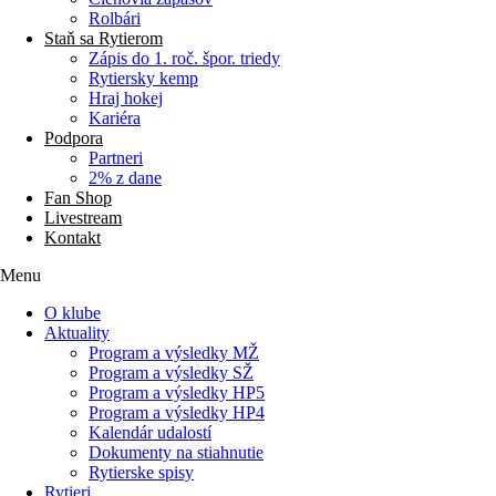
Rolbári
Staň sa Rytierom
Zápis do 1. roč. špor. triedy
Rytiersky kemp
Hraj hokej
Kariéra
Podpora
Partneri
2% z dane
Fan Shop
Livestream
Kontakt
Menu
O klube
Aktuality
Program a výsledky MŽ
Program a výsledky SŽ
Program a výsledky HP5
Program a výsledky HP4
Kalendár udalostí
Dokumenty na stiahnutie
Rytierske spisy
Rytieri