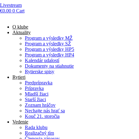
Livestream
€
0.00
0
Cart
O klube
Aktuality
Program a výsledky MŽ
Program a výsledky SŽ
Program a výsledky HP5
Program a výsledky HP4
Kalendár udalostí
Dokumenty na stiahnutie
Rytierske spisy
Rytieri
Predprípravka
Prípravka
Mladší žiaci
Starší žiaci
Zoznam hráčov
Nechajte nás hrať sa
Kouč 21. storočia
Vedenie
Rada klubu
Realizačný tím
Členovia zápasov