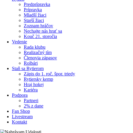
Predprípravka
Prípravka
Mladší žiaci
Starší žiaci
Zoznam hráčov
Nechajte nás hrať sa
Kouč 21. storočia
Vedenie
Rada klubu
Realizačný tím
Členovia zápasov
Rolbári
Staň sa Rytierom
Zápis do 1. roč. špor. triedy
Rytiersky kemp
Hraj hokej
Kariéra
Podpora
Partneri
2% z dane
Fan Shop
Livestream
Kontakt