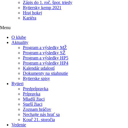
Zápis do 1. roč. špor. triedy
Rytiersky kemp 2021
Hraj hokej
Kariéra
Menu
O klube
Aktuality
Program a výsledky MŽ
Program a výsledky SŽ
Program a výsledky HP5
Program a výsledky HP4
Kalendár udalostí
Dokumenty na stiahnutie
Rytierske spisy
Rytieri
Predprípravka
Prípravka
Mladší žiaci
Starší žiaci
Zoznam hráčov
Nechajte nás hrať sa
Kouč 21. storočia
Vedenie