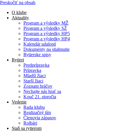
Preskočiť na obsah
O klube
Aktuality
Program a výsledky MŽ
Program a výsledky SŽ
Program a výsledky HP5
Program a výsledky HP4
Kalendár udalostí
Dokumenty na stiahnutie
Rytierske spisy
Rytieri
Predprípravka
Prípravka
Mladší žiaci
Starší žiaci
Zoznam hráčov
Nechajte nás hrať sa
Kouč 21. storočia
Vedenie
Rada klubu
Realizačný tím
Členovia zápasov
Rolbári
Staň sa rytierom