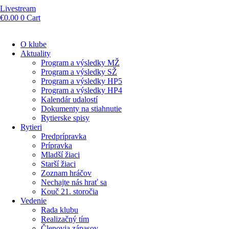
Livestream
€
0.00
0
Cart
O klube
Aktuality
Program a výsledky MŽ
Program a výsledky SŽ
Program a výsledky HP5
Program a výsledky HP4
Kalendár udalostí
Dokumenty na stiahnutie
Rytierske spisy
Rytieri
Predprípravka
Prípravka
Mladší žiaci
Starší žiaci
Zoznam hráčov
Nechajte nás hrať sa
Kouč 21. storočia
Vedenie
Rada klubu
Realizačný tím
Členovia zápasov