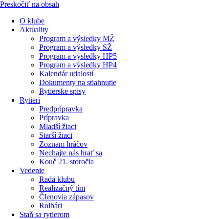
Preskočiť na obsah
O klube
Aktuality
Program a výsledky MŽ
Program a výsledky SŽ
Program a výsledky HP5
Program a výsledky HP4
Kalendár udalostí
Dokumenty na stiahnutie
Rytierske spisy
Rytieri
Predprípravka
Prípravka
Mladší žiaci
Starší žiaci
Zoznam hráčov
Nechajte nás hrať sa
Kouč 21. storočia
Vedenie
Rada klubu
Realizačný tím
Členovia zápasov
Rolbári
Staň sa rytierom