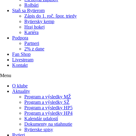
Rolbári
Staň sa Rytierom
Zápis do 1. roč. špor. triedy
Rytiersky kemp
Hraj hokej
Kariéra
Podpora
Partneri
2% z dane
Fan Shop
Livestream
Kontakt
Menu
O klube
Aktuality
Program a výsledky MŽ
Program a výsledky SŽ
Program a výsledky HP5
Program a výsledky HP4
Kalendár udalostí
Dokumenty na stiahnutie
Rytierske spisy
Rytieri