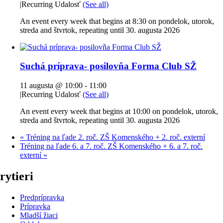
|
Recurring Udalosť
(See all)
An event every week that begins at 8:30 on pondelok, utorok,
streda and štvrtok, repeating until 30. augusta 2026
Suchá príprava- posilovňa Forma Club SŽ
11 augusta @ 10:00
-
11:00
|
Recurring Udalosť
(See all)
An event every week that begins at 10:00 on pondelok, utorok,
streda and štvrtok, repeating until 30. augusta 2026
«
Tréning na ľade 2. roč. ZŠ Komenského + 2. roč. externí
Tréning na ľade 6. a 7. roč. ZŠ Komenského + 6. a 7. roč.
externí
»
rytieri
Predprípravka
Prípravka
Mladší žiaci