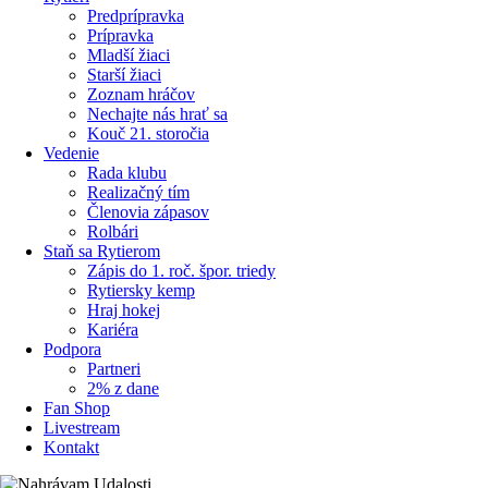
Predprípravka
Prípravka
Mladší žiaci
Starší žiaci
Zoznam hráčov
Nechajte nás hrať sa
Kouč 21. storočia
Vedenie
Rada klubu
Realizačný tím
Členovia zápasov
Rolbári
Staň sa Rytierom
Zápis do 1. roč. špor. triedy
Rytiersky kemp
Hraj hokej
Kariéra
Podpora
Partneri
2% z dane
Fan Shop
Livestream
Kontakt