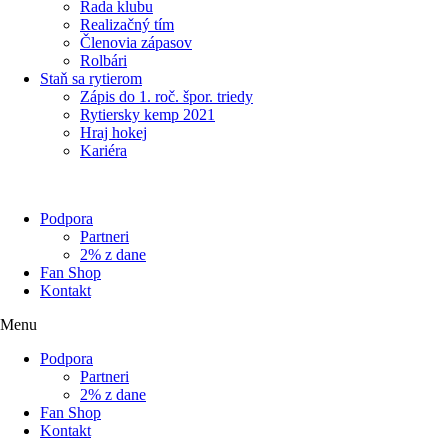
Rada klubu
Realizačný tím
Členovia zápasov
Rolbári
Staň sa rytierom
Zápis do 1. roč. špor. triedy
Rytiersky kemp 2021
Hraj hokej
Kariéra
Podpora
Partneri
2% z dane
Fan Shop
Kontakt
Menu
Podpora
Partneri
2% z dane
Fan Shop
Kontakt