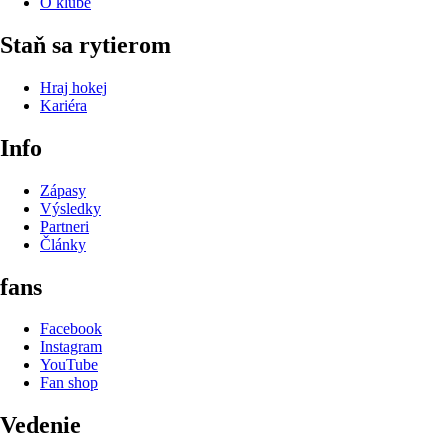
O klube
Staň sa rytierom
Hraj hokej
Kariéra
Info
Zápasy
Výsledky
Partneri
Články
fans
Facebook
Instagram
YouTube
Fan shop
Vedenie