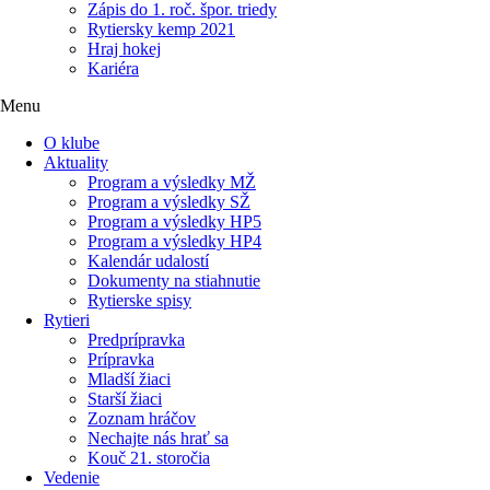
Zápis do 1. roč. špor. triedy
Rytiersky kemp 2021
Hraj hokej
Kariéra
Menu
O klube
Aktuality
Program a výsledky MŽ
Program a výsledky SŽ
Program a výsledky HP5
Program a výsledky HP4
Kalendár udalostí
Dokumenty na stiahnutie
Rytierske spisy
Rytieri
Predprípravka
Prípravka
Mladší žiaci
Starší žiaci
Zoznam hráčov
Nechajte nás hrať sa
Kouč 21. storočia
Vedenie