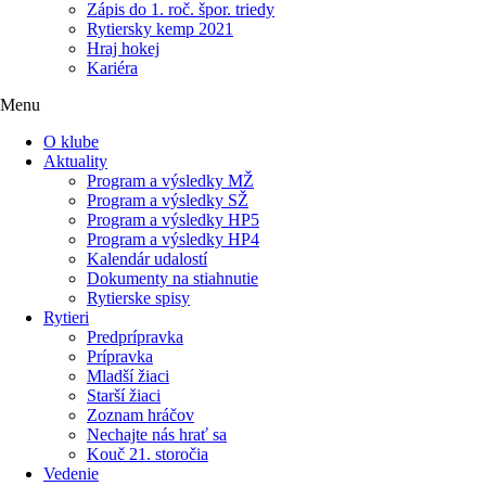
Zápis do 1. roč. špor. triedy
Rytiersky kemp 2021
Hraj hokej
Kariéra
Menu
O klube
Aktuality
Program a výsledky MŽ
Program a výsledky SŽ
Program a výsledky HP5
Program a výsledky HP4
Kalendár udalostí
Dokumenty na stiahnutie
Rytierske spisy
Rytieri
Predprípravka
Prípravka
Mladší žiaci
Starší žiaci
Zoznam hráčov
Nechajte nás hrať sa
Kouč 21. storočia
Vedenie