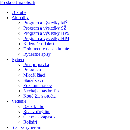
Preskočiť na obsah
O klube
Aktuality
Program a výsledky MŽ
Program a výsledky SŽ
Program a výsledky HP5
Program a výsledky HP4
Kalendár udalostí
Dokumenty na stiahnutie
Rytierske spisy
Rytieri
Predprípravka
Prípravka
Mladší žiaci
Starší žiaci
Zoznam hráčov
Nechajte nás hrať sa
Kouč 21. storočia
Vedenie
Rada klubu
Realizačný tím
Členovia zápasov
Rolbári
Staň sa rytierom