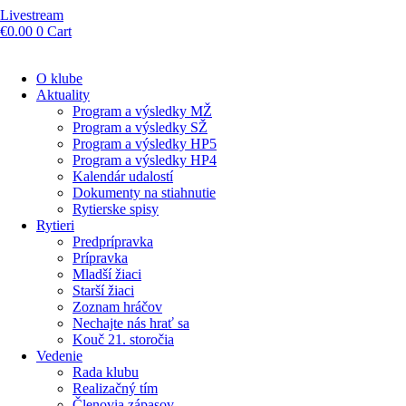
Livestream
€
0.00
0
Cart
O klube
Aktuality
Program a výsledky MŽ
Program a výsledky SŽ
Program a výsledky HP5
Program a výsledky HP4
Kalendár udalostí
Dokumenty na stiahnutie
Rytierske spisy
Rytieri
Predprípravka
Prípravka
Mladší žiaci
Starší žiaci
Zoznam hráčov
Nechajte nás hrať sa
Kouč 21. storočia
Vedenie
Rada klubu
Realizačný tím
Členovia zápasov