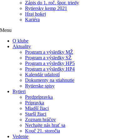
Zápis do 1. roč. špor. triedy
Rytiersky kemp 2021
Hraj hokej
Kariéra
Menu
O klube
Aktuality
Program a výsledky MŽ
Program a výsledky SŽ
Program a výsledky HP5
Program a výsledky HP4
Kalendár udalostí
Dokumenty na stiahnutie
Rytierske spisy
Rytieri
Predprípravka
Prípravka
Mladší žiaci
Starší žiaci
Zoznam hráčov
Nechajte nás hrať sa
Kouč 21. storočia
Vedenie