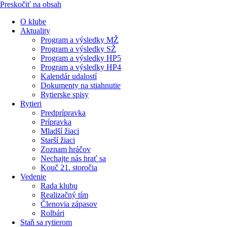
Preskočiť na obsah
O klube
Aktuality
Program a výsledky MŽ
Program a výsledky SŽ
Program a výsledky HP5
Program a výsledky HP4
Kalendár udalostí
Dokumenty na stiahnutie
Rytierske spisy
Rytieri
Predprípravka
Prípravka
Mladší žiaci
Starší žiaci
Zoznam hráčov
Nechajte nás hrať sa
Kouč 21. storočia
Vedenie
Rada klubu
Realizačný tím
Členovia zápasov
Rolbári
Staň sa rytierom