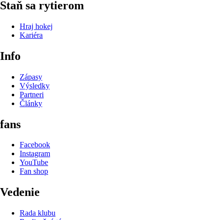
Staň sa rytierom
Hraj hokej
Kariéra
Info
Zápasy
Výsledky
Partneri
Články
fans
Facebook
Instagram
YouTube
Fan shop
Vedenie
Rada klubu