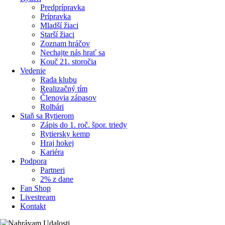
Predprípravka
Prípravka
Mladší žiaci
Starší žiaci
Zoznam hráčov
Nechajte nás hrať sa
Kouč 21. storočia
Vedenie
Rada klubu
Realizačný tím
Členovia zápasov
Rolbári
Staň sa Rytierom
Zápis do 1. roč. špor. triedy
Rytiersky kemp
Hraj hokej
Kariéra
Podpora
Partneri
2% z dane
Fan Shop
Livestream
Kontakt