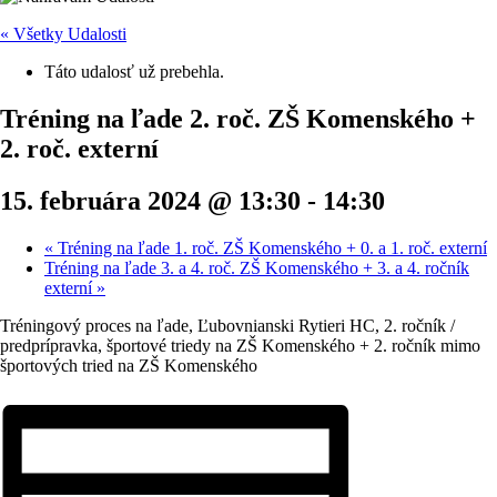
« Všetky Udalosti
Táto udalosť už prebehla.
Tréning na ľade 2. roč. ZŠ Komenského +
2. roč. externí
15. februára 2024 @ 13:30
-
14:30
«
Tréning na ľade 1. roč. ZŠ Komenského + 0. a 1. roč. externí
Tréning na ľade 3. a 4. roč. ZŠ Komenského + 3. a 4. ročník
externí
»
Tréningový proces na ľade, Ľubovnianski Rytieri HC, 2. ročník /
predprípravka, športové triedy na ZŠ Komenského + 2. ročník mimo
športových tried na ZŠ Komenského