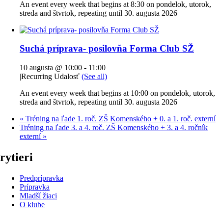
An event every week that begins at 8:30 on pondelok, utorok,
streda and štvrtok, repeating until 30. augusta 2026
Suchá príprava- posilovňa Forma Club SŽ
10 augusta @ 10:00
-
11:00
|
Recurring Udalosť
(See all)
An event every week that begins at 10:00 on pondelok, utorok,
streda and štvrtok, repeating until 30. augusta 2026
«
Tréning na ľade 1. roč. ZŠ Komenského + 0. a 1. roč. externí
Tréning na ľade 3. a 4. roč. ZŠ Komenského + 3. a 4. ročník
externí
»
rytieri
Predprípravka
Prípravka
Mladší žiaci
O klube