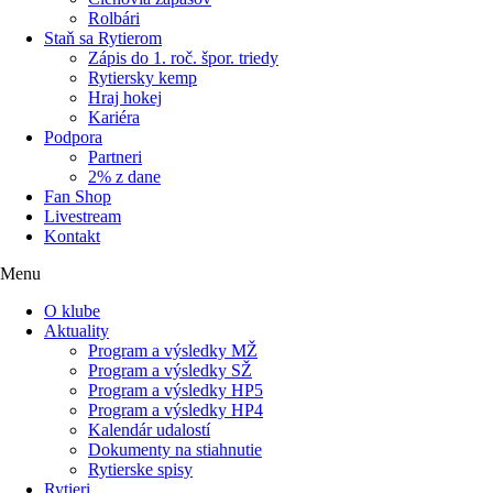
Rolbári
Staň sa Rytierom
Zápis do 1. roč. špor. triedy
Rytiersky kemp
Hraj hokej
Kariéra
Podpora
Partneri
2% z dane
Fan Shop
Livestream
Kontakt
Menu
O klube
Aktuality
Program a výsledky MŽ
Program a výsledky SŽ
Program a výsledky HP5
Program a výsledky HP4
Kalendár udalostí
Dokumenty na stiahnutie
Rytierske spisy
Rytieri