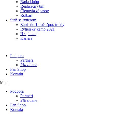
Rada klubu
Realizačný tím
Členovia zápasov
Rolbári
Staň sa rytierom
Zápis do 1. roč. špor. triedy
Rytiersky kemp 2021
Hraj hokej
Kariéra
Podpora
Partneri
2% z dane
Fan Shop
Kontakt
Menu
Podpora
Partneri
2% z dane
Fan Shop
Kontakt