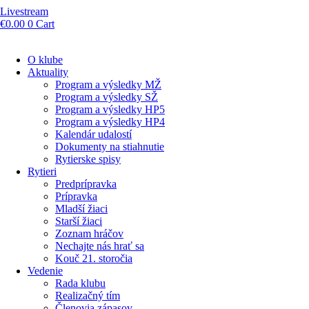
Livestream
€
0.00
0
Cart
O klube
Aktuality
Program a výsledky MŽ
Program a výsledky SŽ
Program a výsledky HP5
Program a výsledky HP4
Kalendár udalostí
Dokumenty na stiahnutie
Rytierske spisy
Rytieri
Predprípravka
Prípravka
Mladší žiaci
Starší žiaci
Zoznam hráčov
Nechajte nás hrať sa
Kouč 21. storočia
Vedenie
Rada klubu
Realizačný tím
Členovia zápasov