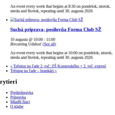
An event every week that begins at 8:30 on pondelok, utorok,
streda and štvrtok, repeating until 30. augusta 2026
Suchá príprava- posilovňa Forma Club SŽ
10 augusta @ 10:00
-
11:00
|
Recurring Udalosť
(See all)
An event every week that begins at 10:00 on pondelok, utorok,
streda and štvrtok, repeating until 30. augusta 2026
«
Tréning na ľade 2. roč. ZŠ Komenského + 2. roč. externí
Tréning na ľade – brankári
»
rytieri
Predprípravka
Prípravka
Mladší žiaci
O klube