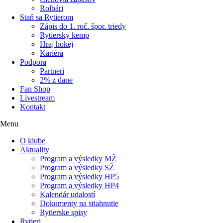
Rolbári
Staň sa Rytierom
Zápis do 1. roč. špor. triedy
Rytiersky kemp
Hraj hokej
Kariéra
Podpora
Partneri
2% z dane
Fan Shop
Livestream
Kontakt
Menu
O klube
Aktuality
Program a výsledky MŽ
Program a výsledky SŽ
Program a výsledky HP5
Program a výsledky HP4
Kalendár udalostí
Dokumenty na stiahnutie
Rytierske spisy
Rytieri