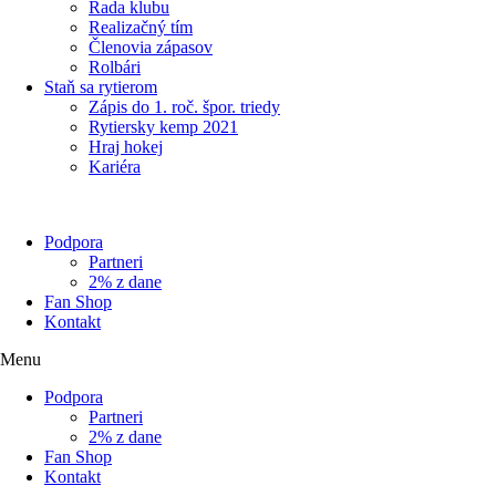
Rada klubu
Realizačný tím
Členovia zápasov
Rolbári
Staň sa rytierom
Zápis do 1. roč. špor. triedy
Rytiersky kemp 2021
Hraj hokej
Kariéra
Podpora
Partneri
2% z dane
Fan Shop
Kontakt
Menu
Podpora
Partneri
2% z dane
Fan Shop
Kontakt