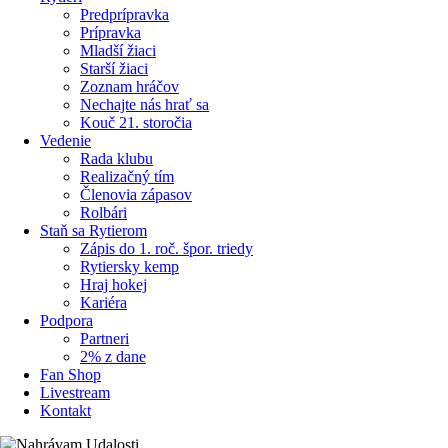
Predprípravka
Prípravka
Mladší žiaci
Starší žiaci
Zoznam hráčov
Nechajte nás hrať sa
Kouč 21. storočia
Vedenie
Rada klubu
Realizačný tím
Členovia zápasov
Rolbári
Staň sa Rytierom
Zápis do 1. roč. špor. triedy
Rytiersky kemp
Hraj hokej
Kariéra
Podpora
Partneri
2% z dane
Fan Shop
Livestream
Kontakt