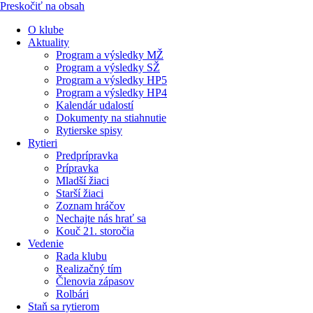
Preskočiť na obsah
O klube
Aktuality
Program a výsledky MŽ
Program a výsledky SŽ
Program a výsledky HP5
Program a výsledky HP4
Kalendár udalostí
Dokumenty na stiahnutie
Rytierske spisy
Rytieri
Predprípravka
Prípravka
Mladší žiaci
Starší žiaci
Zoznam hráčov
Nechajte nás hrať sa
Kouč 21. storočia
Vedenie
Rada klubu
Realizačný tím
Členovia zápasov
Rolbári
Staň sa rytierom