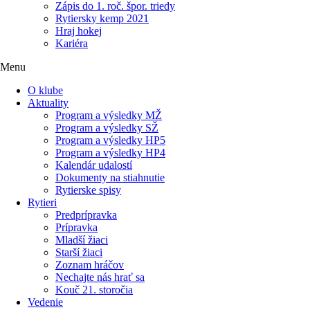
Zápis do 1. roč. špor. triedy
Rytiersky kemp 2021
Hraj hokej
Kariéra
Menu
O klube
Aktuality
Program a výsledky MŽ
Program a výsledky SŽ
Program a výsledky HP5
Program a výsledky HP4
Kalendár udalostí
Dokumenty na stiahnutie
Rytierske spisy
Rytieri
Predprípravka
Prípravka
Mladší žiaci
Starší žiaci
Zoznam hráčov
Nechajte nás hrať sa
Kouč 21. storočia
Vedenie