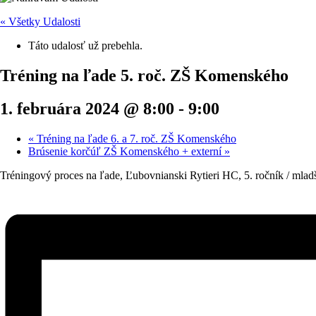
« Všetky Udalosti
Táto udalosť už prebehla.
Tréning na ľade 5. roč. ZŠ Komenského
1. februára 2024 @ 8:00
-
9:00
«
Tréning na ľade 6. a 7. roč. ZŠ Komenského
Brúsenie korčúľ ZŠ Komenského + externí
»
Tréningový proces na ľade, Ľubovnianski Rytieri HC, 5. ročník / mlad