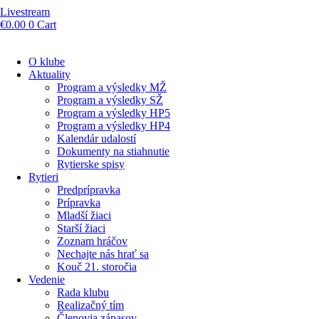
Livestream
€
0.00
0
Cart
O klube
Aktuality
Program a výsledky MŽ
Program a výsledky SŽ
Program a výsledky HP5
Program a výsledky HP4
Kalendár udalostí
Dokumenty na stiahnutie
Rytierske spisy
Rytieri
Predprípravka
Prípravka
Mladší žiaci
Starší žiaci
Zoznam hráčov
Nechajte nás hrať sa
Kouč 21. storočia
Vedenie
Rada klubu
Realizačný tím
Členovia zápasov