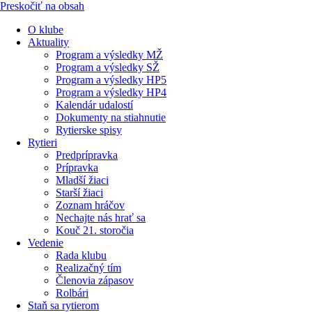
Preskočiť na obsah
O klube
Aktuality
Program a výsledky MŽ
Program a výsledky SŽ
Program a výsledky HP5
Program a výsledky HP4
Kalendár udalostí
Dokumenty na stiahnutie
Rytierske spisy
Rytieri
Predprípravka
Prípravka
Mladší žiaci
Starší žiaci
Zoznam hráčov
Nechajte nás hrať sa
Kouč 21. storočia
Vedenie
Rada klubu
Realizačný tím
Členovia zápasov
Rolbári
Staň sa rytierom