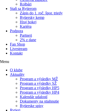
Rolbári
Staň sa Rytierom
Zápis do 1. roč. špor. triedy
Rytiersky kemp
Hraj hokej
Kariéra
Podpora
Partneri
2% z dane
Fan Shop
Livestream
Kontakt
Menu
O klube
Aktuality
Program a výsledky MŽ
Program a výsledky SŽ
Program a výsledky HP5
Program a výsledky HP4
Kalendár udalostí
Dokumenty na stiahnutie
Rytierske spisy
Rytieri