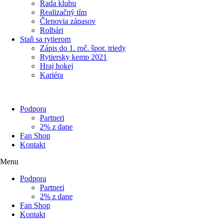
Rada klubu
Realizačný tím
Členovia zápasov
Rolbári
Staň sa rytierom
Zápis do 1. roč. špor. triedy
Rytiersky kemp 2021
Hraj hokej
Kariéra
Podpora
Partneri
2% z dane
Fan Shop
Kontakt
Menu
Podpora
Partneri
2% z dane
Fan Shop
Kontakt