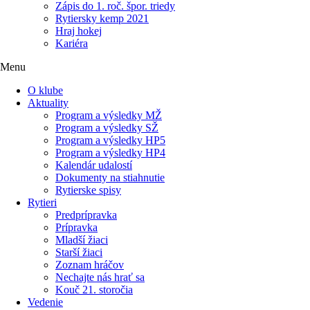
Zápis do 1. roč. špor. triedy
Rytiersky kemp 2021
Hraj hokej
Kariéra
Menu
O klube
Aktuality
Program a výsledky MŽ
Program a výsledky SŽ
Program a výsledky HP5
Program a výsledky HP4
Kalendár udalostí
Dokumenty na stiahnutie
Rytierske spisy
Rytieri
Predprípravka
Prípravka
Mladší žiaci
Starší žiaci
Zoznam hráčov
Nechajte nás hrať sa
Kouč 21. storočia
Vedenie