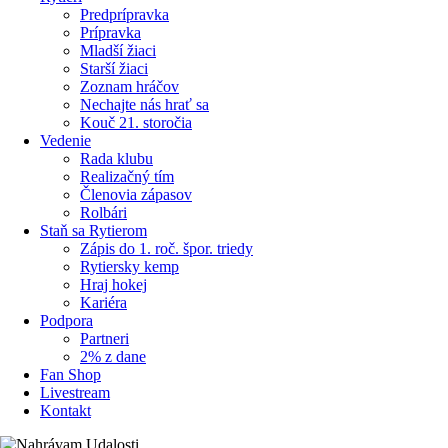
Predprípravka
Prípravka
Mladší žiaci
Starší žiaci
Zoznam hráčov
Nechajte nás hrať sa
Kouč 21. storočia
Vedenie
Rada klubu
Realizačný tím
Členovia zápasov
Rolbári
Staň sa Rytierom
Zápis do 1. roč. špor. triedy
Rytiersky kemp
Hraj hokej
Kariéra
Podpora
Partneri
2% z dane
Fan Shop
Livestream
Kontakt