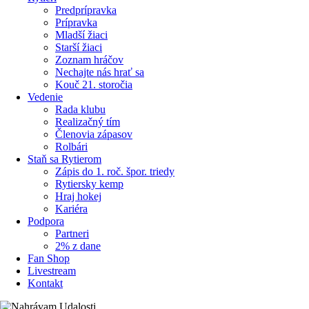
Predprípravka
Prípravka
Mladší žiaci
Starší žiaci
Zoznam hráčov
Nechajte nás hrať sa
Kouč 21. storočia
Vedenie
Rada klubu
Realizačný tím
Členovia zápasov
Rolbári
Staň sa Rytierom
Zápis do 1. roč. špor. triedy
Rytiersky kemp
Hraj hokej
Kariéra
Podpora
Partneri
2% z dane
Fan Shop
Livestream
Kontakt