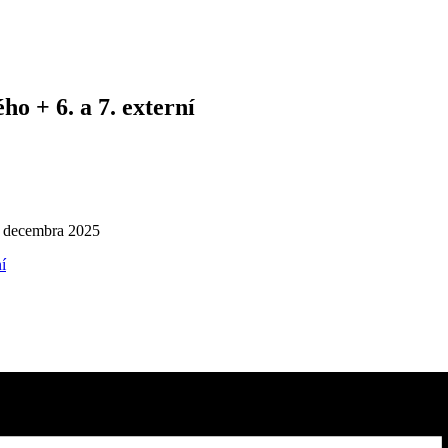
o + 6. a 7. externí
1. decembra 2025
í