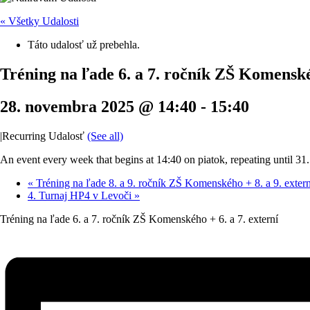
« Všetky Udalosti
Táto udalosť už prebehla.
Tréning na ľade 6. a 7. ročník ZŠ Komenskéh
28. novembra 2025 @ 14:40
-
15:40
|
Recurring Udalosť
(See all)
An event every week that begins at 14:40 on piatok, repeating until 3
«
Tréning na ľade 8. a 9. ročník ZŠ Komenského + 8. a 9. extern
4. Turnaj HP4 v Levoči
»
Tréning na ľade 6. a 7. ročník ZŠ Komenského + 6. a 7. externí