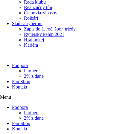
Rada klubu
Realizačný tím
Členovia zápasov
Rolbári
Staň sa rytierom
Zápis do 1. roč. špor. triedy
Rytiersky kemp 2021
Hraj hokej
Kariéra
Podpora
Partneri
2% z dane
Fan Shop
Kontakt
Menu
Podpora
Partneri
2% z dane
Fan Shop
Kontakt