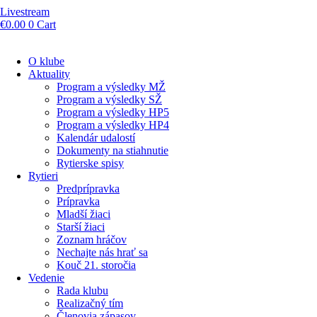
Livestream
€
0.00
0
Cart
O klube
Aktuality
Program a výsledky MŽ
Program a výsledky SŽ
Program a výsledky HP5
Program a výsledky HP4
Kalendár udalostí
Dokumenty na stiahnutie
Rytierske spisy
Rytieri
Predprípravka
Prípravka
Mladší žiaci
Starší žiaci
Zoznam hráčov
Nechajte nás hrať sa
Kouč 21. storočia
Vedenie
Rada klubu
Realizačný tím
Členovia zápasov