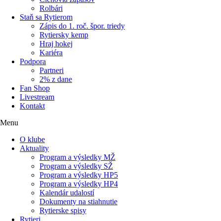
Rolbári
Staň sa Rytierom
Zápis do 1. roč. špor. triedy
Rytiersky kemp
Hraj hokej
Kariéra
Podpora
Partneri
2% z dane
Fan Shop
Livestream
Kontakt
Menu
O klube
Aktuality
Program a výsledky MŽ
Program a výsledky SŽ
Program a výsledky HP5
Program a výsledky HP4
Kalendár udalostí
Dokumenty na stiahnutie
Rytierske spisy
Rytieri