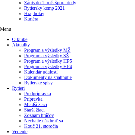
Zápis do 1. roč. špor. triedy
Rytiersky kemp 2021
Hraj hokej
Kariéra
Menu
O klube
Aktuality
Program a výsledky MŽ
Program a výsledky SŽ
Program a výsledky HP5
Program a výsledky HP4
Kalendár udalostí
Dokumenty na stiahnutie
Rytierske spisy
Rytieri
Predprípravka
Prípravka
Mladší žiaci
Starší žiaci
Zoznam hráčov
Nechajte nás hrať sa
Kouč 21. storočia
Vedenie