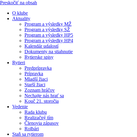
Preskočiť na obsah
O klube
Aktuality
Program a výsledky MŽ
Program a výsledky SŽ
Program a výsledky HP5
Program a výsledky HP4
Kalendár udalostí
Dokumenty na stiahnutie
Rytierske spisy
Rytieri
Predprípravka
Prípravka
Mladší žiaci
Starší žiaci
Zoznam hráčov
Nechajte nás hrať sa
Kouč 21. storočia
Vedenie
Rada klubu
Realizačný tím
Členovia zápasov
Rolbári
Staň sa rytierom