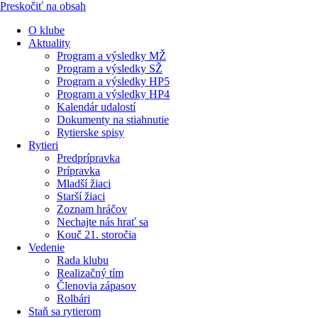
Preskočiť na obsah
O klube
Aktuality
Program a výsledky MŽ
Program a výsledky SŽ
Program a výsledky HP5
Program a výsledky HP4
Kalendár udalostí
Dokumenty na stiahnutie
Rytierske spisy
Rytieri
Predprípravka
Prípravka
Mladší žiaci
Starší žiaci
Zoznam hráčov
Nechajte nás hrať sa
Kouč 21. storočia
Vedenie
Rada klubu
Realizačný tím
Členovia zápasov
Rolbári
Staň sa rytierom