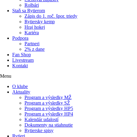
Rolbári
Staň sa Rytierom
Zápis do 1. roč. špor. triedy
Rytiersky kemp
Hraj hokej
Kariéra
Podpora
Partneri
2% z dane
Fan Shop
Livestream
Kontakt
Menu
O klube
Aktuality
Program a výsledky MŽ
Program a výsledky SŽ
Program a výsledky HP5
Program a výsledky HP4
Kalendár udalostí
Dokumenty na stiahnutie
Rytierske spisy
Rytieri