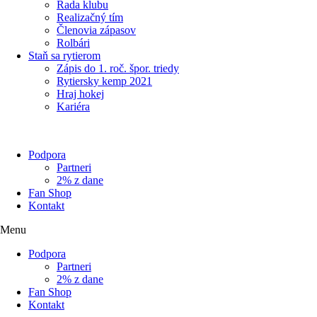
Rada klubu
Realizačný tím
Členovia zápasov
Rolbári
Staň sa rytierom
Zápis do 1. roč. špor. triedy
Rytiersky kemp 2021
Hraj hokej
Kariéra
Podpora
Partneri
2% z dane
Fan Shop
Kontakt
Menu
Podpora
Partneri
2% z dane
Fan Shop
Kontakt