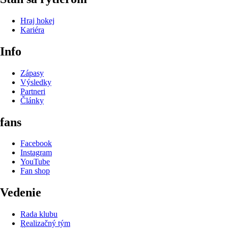
Hraj hokej
Kariéra
Info
Zápasy
Výsledky
Partneri
Články
fans
Facebook
Instagram
YouTube
Fan shop
Vedenie
Rada klubu
Realizačný tým