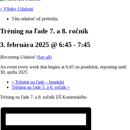
« Všetky Udalosti
Táto udalosť už prebehla.
Tréning na ľade 7. a 8. ročník
3. februára 2025 @ 6:45
-
7:45
|
Recurring Udalosť
(See all)
An event every week that begins at 6:45 on pondelok, repeating until
30. apríla 2025
«
Tréning na ľade – brankári
Tréning na ľade 5. a 6. ročník
»
Tréning na ľade 7. a 8. ročník ZŠ Komenského