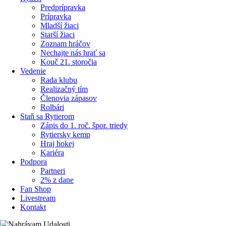
Predprípravka
Prípravka
Mladší žiaci
Starší žiaci
Zoznam hráčov
Nechajte nás hrať sa
Kouč 21. storočia
Vedenie
Rada klubu
Realizačný tím
Členovia zápasov
Rolbári
Staň sa Rytierom
Zápis do 1. roč. špor. triedy
Rytiersky kemp
Hraj hokej
Kariéra
Podpora
Partneri
2% z dane
Fan Shop
Livestream
Kontakt