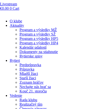
Livestream
€
0.00
0
Cart
O klube
Aktuality
Program a výsledky MŽ
Program a výsledky SŽ
Program a výsledky HP5
Program a výsledky HP4
Kalendár udalostí
Dokumenty na stiahnutie
Rytierske spisy
Rytieri
Predprípravka
Prípravka
Mladší žiaci
Starší žiaci
Zoznam hráčov
Nechajte nás hrať sa
Kouč 21. storočia
Vedenie
Rada klubu
Realizačný tím
Členovia zápasov