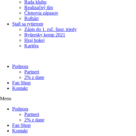
Rada klubu
Realizačný tím
Členovia zápasov
Rolbári
Staň sa rytierom
Zápis do 1. roč. špor. triedy
Rytiersky kemp 2021
Hraj hokej
Kariéra
Podpora
Partneri
2% z dane
Fan Shop
Kontakt
Menu
Podpora
Partneri
2% z dane
Fan Shop
Kontakt