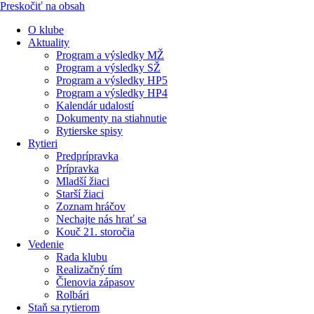
Preskočiť na obsah
O klube
Aktuality
Program a výsledky MŽ
Program a výsledky SŽ
Program a výsledky HP5
Program a výsledky HP4
Kalendár udalostí
Dokumenty na stiahnutie
Rytierske spisy
Rytieri
Predprípravka
Prípravka
Mladší žiaci
Starší žiaci
Zoznam hráčov
Nechajte nás hrať sa
Kouč 21. storočia
Vedenie
Rada klubu
Realizačný tím
Členovia zápasov
Rolbári
Staň sa rytierom