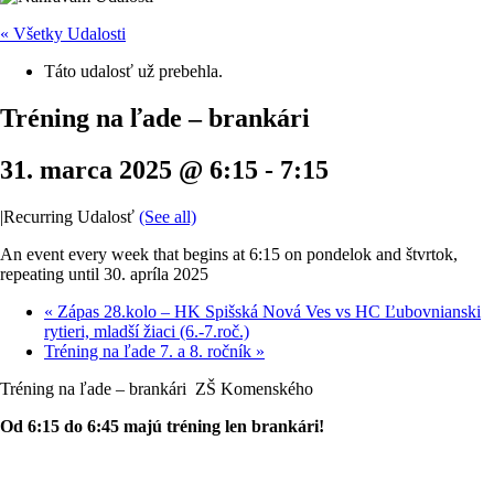
« Všetky Udalosti
Táto udalosť už prebehla.
Tréning na ľade – brankári
31. marca 2025 @ 6:15
-
7:15
|
Recurring Udalosť
(See all)
An event every week that begins at 6:15 on pondelok and štvrtok,
repeating until 30. apríla 2025
«
Zápas 28.kolo – HK Spišská Nová Ves vs HC Ľubovnianski
rytieri, mladší žiaci (6.-7.roč.)
Tréning na ľade 7. a 8. ročník
»
Tréning na ľade – brankári ZŠ Komenského
Od 6:15 do 6:45 majú tréning len brankári!