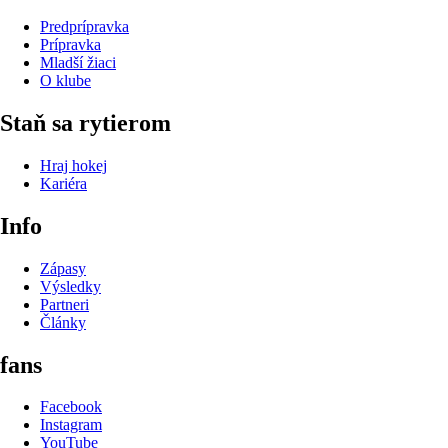
Predprípravka
Prípravka
Mladší žiaci
O klube
Staň sa rytierom
Hraj hokej
Kariéra
Info
Zápasy
Výsledky
Partneri
Články
fans
Facebook
Instagram
YouTube