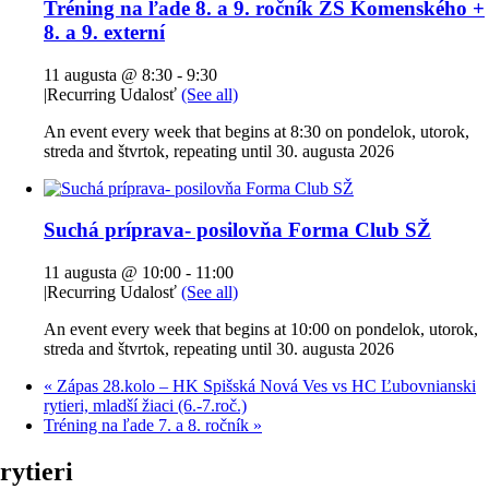
Tréning na ľade 8. a 9. ročník ZŠ Komenského +
8. a 9. externí
11 augusta @ 8:30
-
9:30
|
Recurring Udalosť
(See all)
An event every week that begins at 8:30 on pondelok, utorok,
streda and štvrtok, repeating until 30. augusta 2026
Suchá príprava- posilovňa Forma Club SŽ
11 augusta @ 10:00
-
11:00
|
Recurring Udalosť
(See all)
An event every week that begins at 10:00 on pondelok, utorok,
streda and štvrtok, repeating until 30. augusta 2026
«
Zápas 28.kolo – HK Spišská Nová Ves vs HC Ľubovnianski
rytieri, mladší žiaci (6.-7.roč.)
Tréning na ľade 7. a 8. ročník
»
rytieri