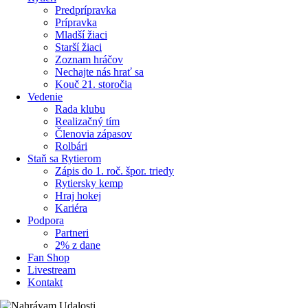
Predprípravka
Prípravka
Mladší žiaci
Starší žiaci
Zoznam hráčov
Nechajte nás hrať sa
Kouč 21. storočia
Vedenie
Rada klubu
Realizačný tím
Členovia zápasov
Rolbári
Staň sa Rytierom
Zápis do 1. roč. špor. triedy
Rytiersky kemp
Hraj hokej
Kariéra
Podpora
Partneri
2% z dane
Fan Shop
Livestream
Kontakt