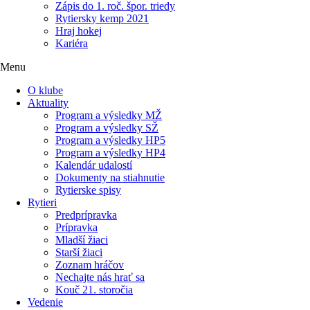
Zápis do 1. roč. špor. triedy
Rytiersky kemp 2021
Hraj hokej
Kariéra
Menu
O klube
Aktuality
Program a výsledky MŽ
Program a výsledky SŽ
Program a výsledky HP5
Program a výsledky HP4
Kalendár udalostí
Dokumenty na stiahnutie
Rytierske spisy
Rytieri
Predprípravka
Prípravka
Mladší žiaci
Starší žiaci
Zoznam hráčov
Nechajte nás hrať sa
Kouč 21. storočia
Vedenie