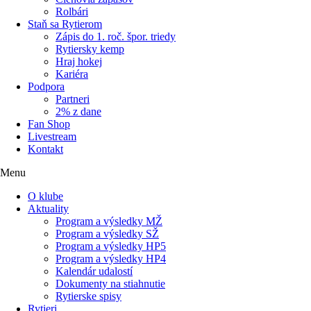
Rolbári
Staň sa Rytierom
Zápis do 1. roč. špor. triedy
Rytiersky kemp
Hraj hokej
Kariéra
Podpora
Partneri
2% z dane
Fan Shop
Livestream
Kontakt
Menu
O klube
Aktuality
Program a výsledky MŽ
Program a výsledky SŽ
Program a výsledky HP5
Program a výsledky HP4
Kalendár udalostí
Dokumenty na stiahnutie
Rytierske spisy
Rytieri