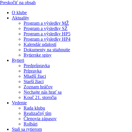
Preskočiť na obsah
O klube
Aktuality
Program a výsledky MŽ
Program a výsledky SŽ
Program a výsledky HP5
Program a výsledky HP4
Kalendár udalostí
Dokumenty na stiahnutie
Rytierske spisy
Rytieri
Predprípravka
Prípravka
Mladší žiaci
Starší žiaci
Zoznam hráčov
Nechajte nás hrať sa
Kouč 21. storočia
Vedenie
Rada klubu
Realizačný tím
Členovia zápasov
Rolbári
Staň sa rytierom