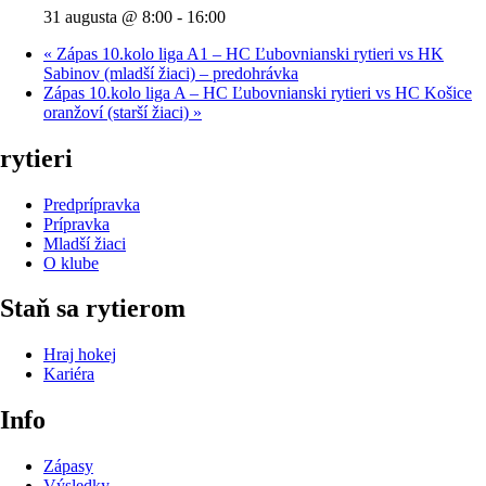
31 augusta @ 8:00
-
16:00
«
Zápas 10.kolo liga A1 – HC Ľubovnianski rytieri vs HK
Sabinov (mladší žiaci) – predohrávka
Zápas 10.kolo liga A – HC Ľubovnianski rytieri vs HC Košice
oranžoví (starší žiaci)
»
rytieri
Predprípravka
Prípravka
Mladší žiaci
O klube
Staň sa rytierom
Hraj hokej
Kariéra
Info
Zápasy
Výsledky