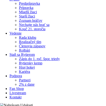
Predprípravka
Prípravka
Mladší žiaci
Starší žiaci
Zoznam hráčov
Nechajte nás hrať sa
Kouč 21. storočia
Vedenie
Rada klubu
Realizačný tím
Členovia zápasov
Rolbári
Staň sa Rytierom
Zápis do 1. roč. špor. triedy
Rytiersky kemp
Hraj hokej
Kariéra
Podpora
Partneri
2% z dane
Fan Shop
Livestream
Kontakt