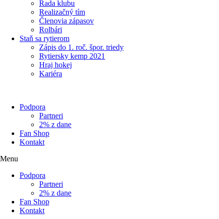
Rada klubu
Realizačný tím
Členovia zápasov
Rolbári
Staň sa rytierom
Zápis do 1. roč. špor. triedy
Rytiersky kemp 2021
Hraj hokej
Kariéra
Podpora
Partneri
2% z dane
Fan Shop
Kontakt
Menu
Podpora
Partneri
2% z dane
Fan Shop
Kontakt