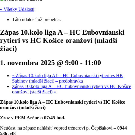
« Všetky Udalosti
Táto udalosť už prebehla.
Zápas 10.kolo liga A – HC Ľubovnianski
rytieri vs HC Košice oranžoví (mladší
žiaci)
1. novembra 2025 @ 9:00
-
11:00
«
Zápas 10.kolo liga A1 – HC Ľubovnianski rytieri vs HK
Sabinov (mladší žiaci) – predohrávka
Zápas 10.kolo liga A – HC Ľubovnianski rytieri vs HC Košice
oranžoví (starší žiaci)
»
Zápas 10.kolo liga A – HC Ľubovnianski rytieri vs HC Košice
oranžoví (mladší žiaci)
Zraz v PEM Aréne o 07:45 hod.
Neúčasť na zápase nahlásiť vopred trénerovi p. Čepišákovi –
0944
536 548