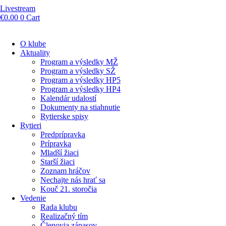
Livestream
€
0.00
0
Cart
O klube
Aktuality
Program a výsledky MŽ
Program a výsledky SŽ
Program a výsledky HP5
Program a výsledky HP4
Kalendár udalostí
Dokumenty na stiahnutie
Rytierske spisy
Rytieri
Predprípravka
Prípravka
Mladší žiaci
Starší žiaci
Zoznam hráčov
Nechajte nás hrať sa
Kouč 21. storočia
Vedenie
Rada klubu
Realizačný tím
Členovia zápasov