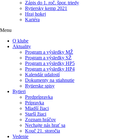
Zápis do 1. roč. špor. triedy
Rytiersky kemp 2021
Hraj hokej
Kariéra
Menu
O klube
Aktuality
Program a výsledky MŽ
Program a výsledky SŽ
Program a výsledky HP5
Program a výsledky HP4
Kalendár udalostí
Dokumenty na stiahnutie
Rytierske spisy
Rytieri
Predprípravka
Prípravka
Mladší žiaci
Starší žiaci
Zoznam hráčov
Nechajte nás hrať sa
Kouč 21. storočia
Vedenie