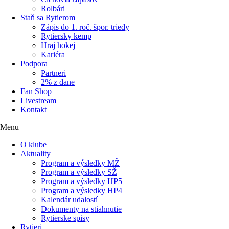
Rolbári
Staň sa Rytierom
Zápis do 1. roč. špor. triedy
Rytiersky kemp
Hraj hokej
Kariéra
Podpora
Partneri
2% z dane
Fan Shop
Livestream
Kontakt
Menu
O klube
Aktuality
Program a výsledky MŽ
Program a výsledky SŽ
Program a výsledky HP5
Program a výsledky HP4
Kalendár udalostí
Dokumenty na stiahnutie
Rytierske spisy
Rytieri