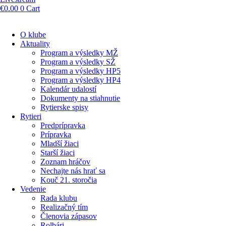
€
0.00
0
Cart
O klube
Aktuality
Program a výsledky MŽ
Program a výsledky SŽ
Program a výsledky HP5
Program a výsledky HP4
Kalendár udalostí
Dokumenty na stiahnutie
Rytierske spisy
Rytieri
Predprípravka
Prípravka
Mladší žiaci
Starší žiaci
Zoznam hráčov
Nechajte nás hrať sa
Kouč 21. storočia
Vedenie
Rada klubu
Realizačný tím
Členovia zápasov
Rolbári