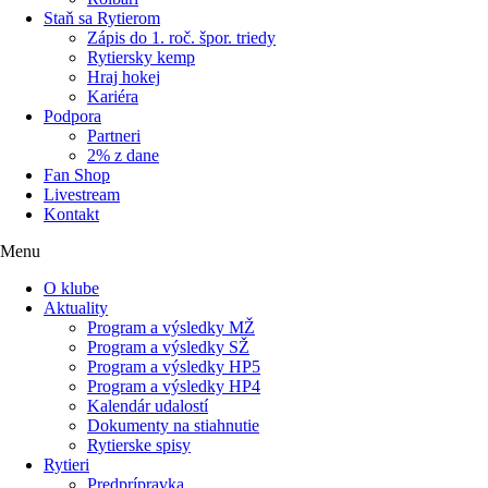
Staň sa Rytierom
Zápis do 1. roč. špor. triedy
Rytiersky kemp
Hraj hokej
Kariéra
Podpora
Partneri
2% z dane
Fan Shop
Livestream
Kontakt
Menu
O klube
Aktuality
Program a výsledky MŽ
Program a výsledky SŽ
Program a výsledky HP5
Program a výsledky HP4
Kalendár udalostí
Dokumenty na stiahnutie
Rytierske spisy
Rytieri
Predprípravka