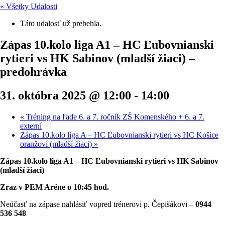
« Všetky Udalosti
Táto udalosť už prebehla.
Zápas 10.kolo liga A1 – HC Ľubovnianski
rytieri vs HK Sabinov (mladší žiaci) –
predohrávka
31. októbra 2025 @ 12:00
-
14:00
«
Tréning na ľade 6. a 7. ročník ZŠ Komenského + 6. a 7.
externí
Zápas 10.kolo liga A – HC Ľubovnianski rytieri vs HC Košice
oranžoví (mladší žiaci)
»
Zápas 10.kolo liga A1 – HC Ľubovnianski rytieri vs HK Sabinov
(mladší žiaci)
Zraz v PEM Aréne o 10:45 hod.
Neúčasť na zápase nahlásiť vopred trénerovi p. Čepišákovi –
0944
536 548