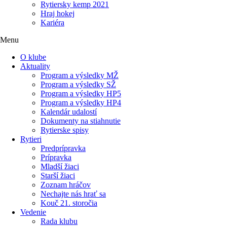
Rytiersky kemp 2021
Hraj hokej
Kariéra
Menu
O klube
Aktuality
Program a výsledky MŽ
Program a výsledky SŽ
Program a výsledky HP5
Program a výsledky HP4
Kalendár udalostí
Dokumenty na stiahnutie
Rytierske spisy
Rytieri
Predprípravka
Prípravka
Mladší žiaci
Starší žiaci
Zoznam hráčov
Nechajte nás hrať sa
Kouč 21. storočia
Vedenie
Rada klubu