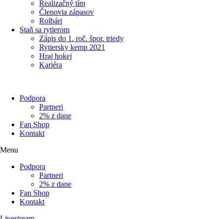
Realizačný tím
Členovia zápasov
Rolbári
Staň sa rytierom
Zápis do 1. roč. špor. triedy
Rytiersky kemp 2021
Hraj hokej
Kariéra
Podpora
Partneri
2% z dane
Fan Shop
Kontakt
Menu
Podpora
Partneri
2% z dane
Fan Shop
Kontakt
Livestream