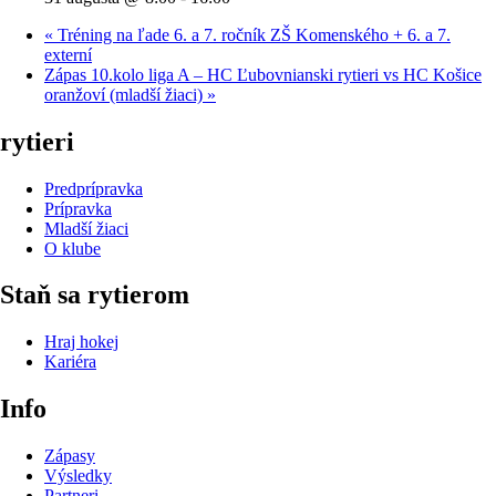
«
Tréning na ľade 6. a 7. ročník ZŠ Komenského + 6. a 7.
externí
Zápas 10.kolo liga A – HC Ľubovnianski rytieri vs HC Košice
oranžoví (mladší žiaci)
»
rytieri
Predprípravka
Prípravka
Mladší žiaci
O klube
Staň sa rytierom
Hraj hokej
Kariéra
Info
Zápasy
Výsledky
Partneri