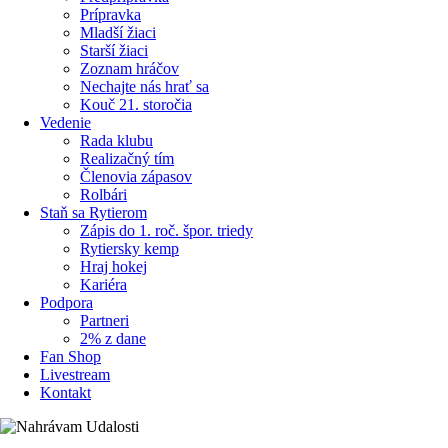
Prípravka
Mladší žiaci
Starší žiaci
Zoznam hráčov
Nechajte nás hrať sa
Kouč 21. storočia
Vedenie
Rada klubu
Realizačný tím
Členovia zápasov
Rolbári
Staň sa Rytierom
Zápis do 1. roč. špor. triedy
Rytiersky kemp
Hraj hokej
Kariéra
Podpora
Partneri
2% z dane
Fan Shop
Livestream
Kontakt