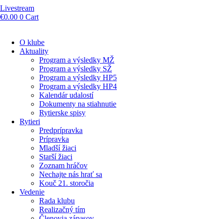
Livestream
€
0.00
0
Cart
O klube
Aktuality
Program a výsledky MŽ
Program a výsledky SŽ
Program a výsledky HP5
Program a výsledky HP4
Kalendár udalostí
Dokumenty na stiahnutie
Rytierske spisy
Rytieri
Predprípravka
Prípravka
Mladší žiaci
Starší žiaci
Zoznam hráčov
Nechajte nás hrať sa
Kouč 21. storočia
Vedenie
Rada klubu
Realizačný tím
Členovia zápasov