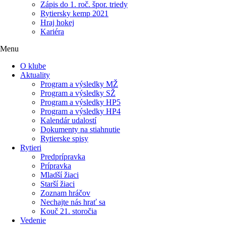
Zápis do 1. roč. špor. triedy
Rytiersky kemp 2021
Hraj hokej
Kariéra
Menu
O klube
Aktuality
Program a výsledky MŽ
Program a výsledky SŽ
Program a výsledky HP5
Program a výsledky HP4
Kalendár udalostí
Dokumenty na stiahnutie
Rytierske spisy
Rytieri
Predprípravka
Prípravka
Mladší žiaci
Starší žiaci
Zoznam hráčov
Nechajte nás hrať sa
Kouč 21. storočia
Vedenie