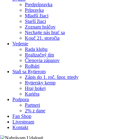
Predprípravka
Prípravka
Mladší žiaci
Starší žiaci
Zoznam hráčov
Nechajte nás hrať sa
Kouč 21. storočia
Vedenie
Rada klubu
Realizačný tím
Členovia zápasov
Rolbári
Staň sa Rytierom
Zápis do 1. roč. špor. triedy
Rytiersky kemp
Hraj hokej
Kariéra
Podpora
Partneri
2% z dane
Fan Shop
Livestream
Kontakt