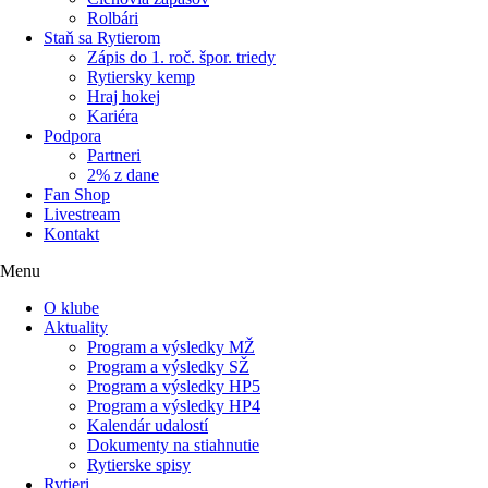
Rolbári
Staň sa Rytierom
Zápis do 1. roč. špor. triedy
Rytiersky kemp
Hraj hokej
Kariéra
Podpora
Partneri
2% z dane
Fan Shop
Livestream
Kontakt
Menu
O klube
Aktuality
Program a výsledky MŽ
Program a výsledky SŽ
Program a výsledky HP5
Program a výsledky HP4
Kalendár udalostí
Dokumenty na stiahnutie
Rytierske spisy
Rytieri