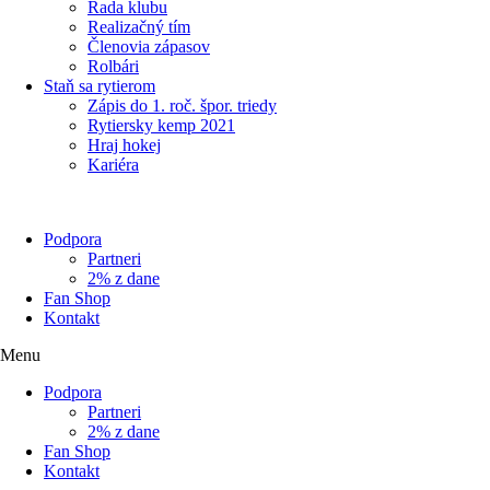
Rada klubu
Realizačný tím
Členovia zápasov
Rolbári
Staň sa rytierom
Zápis do 1. roč. špor. triedy
Rytiersky kemp 2021
Hraj hokej
Kariéra
Podpora
Partneri
2% z dane
Fan Shop
Kontakt
Menu
Podpora
Partneri
2% z dane
Fan Shop
Kontakt