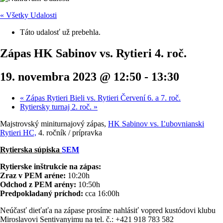
« Všetky Udalosti
Táto udalosť už prebehla.
Zápas HK Sabinov vs. Rytieri 4. roč.
19. novembra 2023 @ 12:50
-
13:30
«
Zápas Rytieri Bieli vs. Rytieri Červení 6. a 7. roč.
Rytiersky turnaj 2. roč.
»
Majstrovský miniturnajový zápas,
HK Sabinov vs. Ľubovnianski
Rytieri HC,
4. ročník / prípravka
Rytierska súpiska
SEM
Rytierske inštrukcie na zápas:
Zraz v PEM aréne:
10:20h
Odchod z PEM arény:
10:50h
Predpokladaný príchod:
cca 16:00h
Neúčasť dieťaťa na zápase prosíme nahlásiť vopred kustódovi klubu
Miroslavovi Sentivanyimu na tel. č.: +421 918 783 582