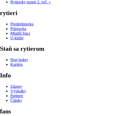
Rytiersky turnaj 2. roč.
»
rytieri
Predprípravka
Prípravka
Mladší žiaci
O klube
Staň sa rytierom
Hraj hokej
Kariéra
Info
Zápasy
Výsledky
Partneri
Články
fans