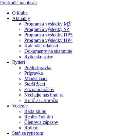
Preskočiť na obsah
O klube
Aktuality
Program a výsledky MŽ
Program a výsledky SŽ
Program a výsledky HP5
Program a výsledky HP4
Kalendár udalostí
Dokumenty na stiahnutie
Rytierske spisy
Rytieri
Predprípravka
Prípravka
Mladší žiaci
Starší žiaci
Zoznam hráčov
Nechajte nás hrať sa
Kouč 21. storočia
Vedenie
Rada klubu
Realizačný tím
Členovia zápasov
Rolbári
Staň sa rytierom