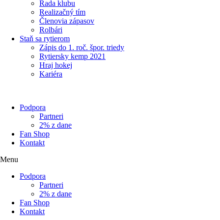
Rada klubu
Realizačný tím
Členovia zápasov
Rolbári
Staň sa rytierom
Zápis do 1. roč. špor. triedy
Rytiersky kemp 2021
Hraj hokej
Kariéra
Podpora
Partneri
2% z dane
Fan Shop
Kontakt
Menu
Podpora
Partneri
2% z dane
Fan Shop
Kontakt