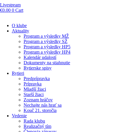
Livestream
€
0.00
0
Cart
O klube
Aktuality
Program a výsledky MŽ
Program a výsledky SŽ
Program a výsledky HP5
Program a výsledky HP4
Kalendár udalostí
Dokumenty na stiahnutie
Rytierske spisy
Rytieri
Predprípravka
Prípravka
Mladší žiaci
Starší žiaci
Zoznam hráčov
Nechajte nás hrať sa
Kouč 21. storočia
Vedenie
Rada klubu
Realizačný tím
Členovia zápasov