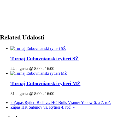
Related Udalosti
Turnaj Ľubovnianski rytieri SŽ
24 augusta @ 8:00
-
16:00
Turnaj Ľubovnianski rytieri MŽ
31 augusta @ 8:00
-
16:00
«
Zápas Rytieri Bieli vs. HC Bulls Vranov Yellow 6. a 7. roč.
Zápas HK Sabinov vs. Rytieri 4. roč.
»