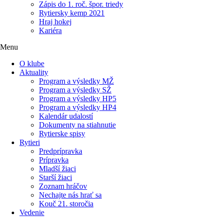
Zápis do 1. roč. špor. triedy
Rytiersky kemp 2021
Hraj hokej
Kariéra
Menu
O klube
Aktuality
Program a výsledky MŽ
Program a výsledky SŽ
Program a výsledky HP5
Program a výsledky HP4
Kalendár udalostí
Dokumenty na stiahnutie
Rytierske spisy
Rytieri
Predprípravka
Prípravka
Mladší žiaci
Starší žiaci
Zoznam hráčov
Nechajte nás hrať sa
Kouč 21. storočia
Vedenie