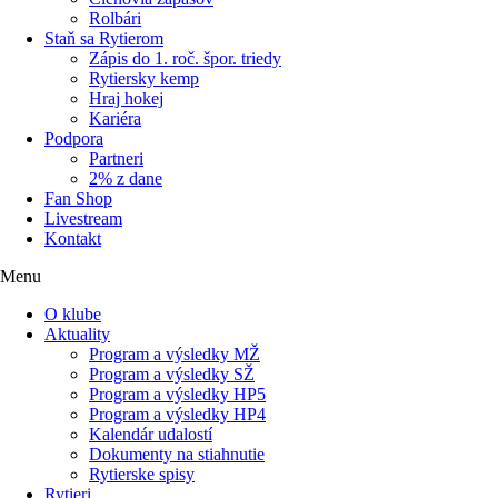
Rolbári
Staň sa Rytierom
Zápis do 1. roč. špor. triedy
Rytiersky kemp
Hraj hokej
Kariéra
Podpora
Partneri
2% z dane
Fan Shop
Livestream
Kontakt
Menu
O klube
Aktuality
Program a výsledky MŽ
Program a výsledky SŽ
Program a výsledky HP5
Program a výsledky HP4
Kalendár udalostí
Dokumenty na stiahnutie
Rytierske spisy
Rytieri