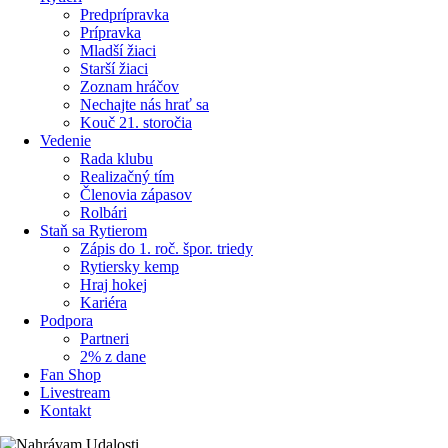
Predprípravka
Prípravka
Mladší žiaci
Starší žiaci
Zoznam hráčov
Nechajte nás hrať sa
Kouč 21. storočia
Vedenie
Rada klubu
Realizačný tím
Členovia zápasov
Rolbári
Staň sa Rytierom
Zápis do 1. roč. špor. triedy
Rytiersky kemp
Hraj hokej
Kariéra
Podpora
Partneri
2% z dane
Fan Shop
Livestream
Kontakt