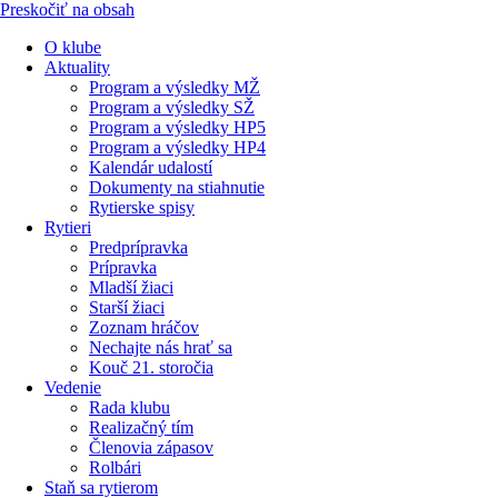
Preskočiť na obsah
O klube
Aktuality
Program a výsledky MŽ
Program a výsledky SŽ
Program a výsledky HP5
Program a výsledky HP4
Kalendár udalostí
Dokumenty na stiahnutie
Rytierske spisy
Rytieri
Predprípravka
Prípravka
Mladší žiaci
Starší žiaci
Zoznam hráčov
Nechajte nás hrať sa
Kouč 21. storočia
Vedenie
Rada klubu
Realizačný tím
Členovia zápasov
Rolbári
Staň sa rytierom