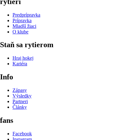
rytieri
Predprípravka
Prípravka
Mladší žiaci
O klube
Staň sa rytierom
Hraj hokej
Kariéra
Info
Zápasy
Výsledky
Partneri
Články
fans
Facebook
Instagram