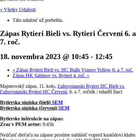
« Všetky Udalosti
Táto udalosť už prebehla.
Zápas Rytieri Bieli vs. Rytieri Červení 6. a
7. roč.
18. novembra 2023 @ 10:45
-
12:45
«
Zápas Rytieri Bieli vs. HC Bulls Vranov Yellow 6. a 7. roč.
Zápas HK Sabinov vs. Rytieri 4. roč.
»
Majstrovský zápas, 11. kolo,
Ľubovnianski Rytieri HC Bieli vs.
Ľubovnianski Rytieri HC Červení,
6. a 7. ročník / mladší žiaci
Rytierska súpiska (bieli)
SEM
Rytierska súpiska (červení)
SEM
Rytierske inštrukcie na zápas:
Zraz v PEM aréne:
9:45h
Neúčasť dieťaťa na zápase prosíme nahlásiť vopred kustódovi klubu