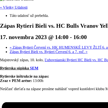
« Všetky Udalosti
Táto udalosť už prebehla.
Zápas Rytieri Bieli vs. HC Bulls Vranov Yell
17. novembra 2023 @ 14:00
-
16:00
«
Zápas Rytieri Červení vs. HK HUMENSKÉ LEVY ŽLTÍ 6. a 7
Zápas Rytieri Bieli vs. Rytieri Červení 6. a 7. roč.
»
Majstrovský zápas, 10. kolo,
Ľubovnianski Rytieri HC Bieli vs. HC Bu
Rytierska súpiska
SEM
Rytierske inštrukcie na zápas:
Zraz v PEM aréne:
13:00h
Neúčasť dieťaťa na zápase prosíme nahlásiť vopred kustódovi klubu M