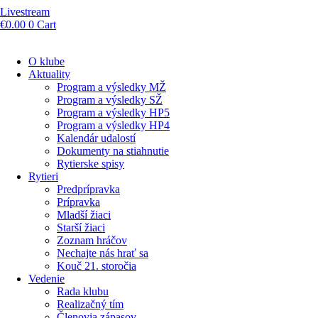
Livestream
€
0.00
0
Cart
O klube
Aktuality
Program a výsledky MŽ
Program a výsledky SŽ
Program a výsledky HP5
Program a výsledky HP4
Kalendár udalostí
Dokumenty na stiahnutie
Rytierske spisy
Rytieri
Predprípravka
Prípravka
Mladší žiaci
Starší žiaci
Zoznam hráčov
Nechajte nás hrať sa
Kouč 21. storočia
Vedenie
Rada klubu
Realizačný tím
Členovia zápasov