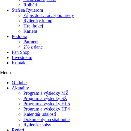
Rolbári
Staň sa Rytierom
Zápis do 1. roč. špor. triedy
Rytiersky kemp
Hraj hokej
Kariéra
Podpora
Partneri
2% z dane
Fan Shop
Livestream
Kontakt
Menu
O klube
Aktuality
Program a výsledky MŽ
Program a výsledky SŽ
Program a výsledky HP5
Program a výsledky HP4
Kalendár udalostí
Dokumenty na stiahnutie
Rytierske spisy
Rytieri