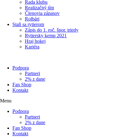
Rada klubu
Realizačný tím
Členovia zápasov
Rolbári
Staň sa rytierom
Zápis do 1. roč. špor. triedy
Rytiersky kemp 2021
Hraj hokej
Kariéra
Podpora
Partneri
2% z dane
Fan Shop
Kontakt
Menu
Podpora
Partneri
2% z dane
Fan Shop
Kontakt