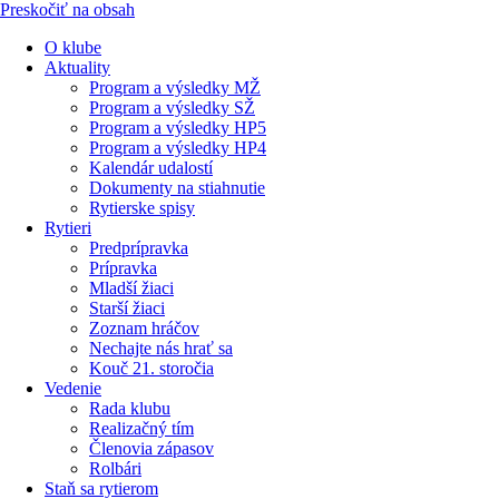
Preskočiť na obsah
O klube
Aktuality
Program a výsledky MŽ
Program a výsledky SŽ
Program a výsledky HP5
Program a výsledky HP4
Kalendár udalostí
Dokumenty na stiahnutie
Rytierske spisy
Rytieri
Predprípravka
Prípravka
Mladší žiaci
Starší žiaci
Zoznam hráčov
Nechajte nás hrať sa
Kouč 21. storočia
Vedenie
Rada klubu
Realizačný tím
Členovia zápasov
Rolbári
Staň sa rytierom