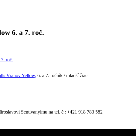
ow 6. a 7. roč.
. roč.
lls Vranov Yellow,
6. a 7. ročník / mladší žiaci
iroslavovi Sentivanyimu na tel. č.: +421 918 783 582