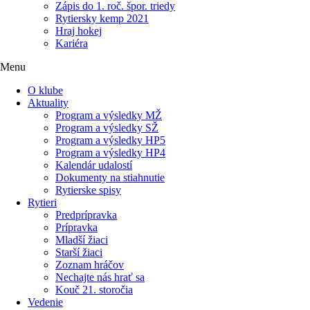
Zápis do 1. roč. špor. triedy
Rytiersky kemp 2021
Hraj hokej
Kariéra
Menu
O klube
Aktuality
Program a výsledky MŽ
Program a výsledky SŽ
Program a výsledky HP5
Program a výsledky HP4
Kalendár udalostí
Dokumenty na stiahnutie
Rytierske spisy
Rytieri
Predprípravka
Prípravka
Mladší žiaci
Starší žiaci
Zoznam hráčov
Nechajte nás hrať sa
Kouč 21. storočia
Vedenie