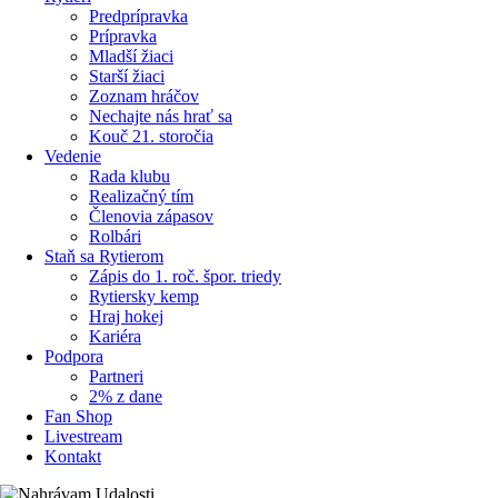
Predprípravka
Prípravka
Mladší žiaci
Starší žiaci
Zoznam hráčov
Nechajte nás hrať sa
Kouč 21. storočia
Vedenie
Rada klubu
Realizačný tím
Členovia zápasov
Rolbári
Staň sa Rytierom
Zápis do 1. roč. špor. triedy
Rytiersky kemp
Hraj hokej
Kariéra
Podpora
Partneri
2% z dane
Fan Shop
Livestream
Kontakt