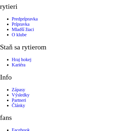
rytieri
Predprípravka
Prípravka
Mladší žiaci
O klube
Staň sa rytierom
Hraj hokej
Kariéra
Info
Zápasy
Výsledky
Partneri
Články
fans
Facebook