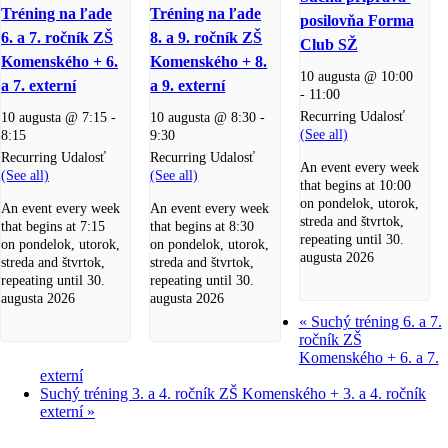
Tréning na ľade
Tréning na ľade
posilovňa Forma
6. a 7. ročník ZŠ
8. a 9. ročník ZŠ
Club SŽ
Komenského + 6.
Komenského + 8.
10 augusta @ 10:00
a 7. externí
a 9. externí
-
11:00
Recurring Udalosť
10 augusta @ 7:15
-
10 augusta @ 8:30
-
(See all)
8:15
9:30
Recurring Udalosť
Recurring Udalosť
An event every week
(See all)
(See all)
that begins at 10:00
on pondelok, utorok,
An event every week
An event every week
streda and štvrtok,
that begins at 7:15
that begins at 8:30
repeating until 30.
on pondelok, utorok,
on pondelok, utorok,
augusta 2026
streda and štvrtok,
streda and štvrtok,
repeating until 30.
repeating until 30.
augusta 2026
augusta 2026
«
Suchý tréning 6. a 7.
ročník ZŠ
Komenského + 6. a 7.
externí
Suchý tréning 3. a 4. ročník ZŠ Komenského + 3. a 4. ročník
externí
»