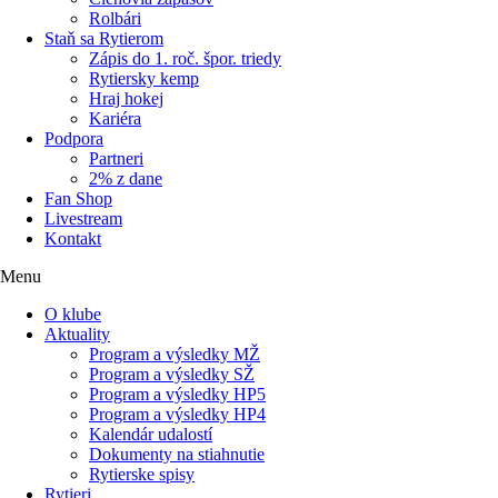
Rolbári
Staň sa Rytierom
Zápis do 1. roč. špor. triedy
Rytiersky kemp
Hraj hokej
Kariéra
Podpora
Partneri
2% z dane
Fan Shop
Livestream
Kontakt
Menu
O klube
Aktuality
Program a výsledky MŽ
Program a výsledky SŽ
Program a výsledky HP5
Program a výsledky HP4
Kalendár udalostí
Dokumenty na stiahnutie
Rytierske spisy
Rytieri