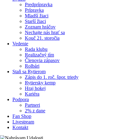
Predprípravka
Prípravka
Mladší žiaci
Starší žiaci
Zoznam hráčov
Nechajte nás hrať sa
Kouč 21. storočia
Vedenie
Rada klubu
Realizačný tím
Členovia zápasov
Rolbári
Staň sa Rytierom
Zápis do 1. roč. špor. triedy
Rytiersky kemp
Hraj hokej
Kariéra
Podpora
Partneri
2% z dane
Fan Shop
Livestream
Kontakt