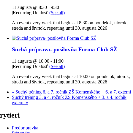
11 augusta @ 8:30
-
9:30
|
Recurring Udalosť
(See all)
An event every week that begins at 8:30 on pondelok, utorok,
streda and štvrtok, repeating until 30. augusta 2026
Suchá príprava- posilovňa Forma Club SŽ
11 augusta @ 10:00
-
11:00
|
Recurring Udalosť
(See all)
An event every week that begins at 10:00 on pondelok, utorok,
streda and štvrtok, repeating until 30. augusta 2026
«
Suchý tréning 6. a 7. ročník ZŠ Komenského + 6. a 7. externí
Suchý tréning 3. a 4. ročník ZŠ Komenského + 3. a 4. ročník
externí
»
rytieri
Predprípravka