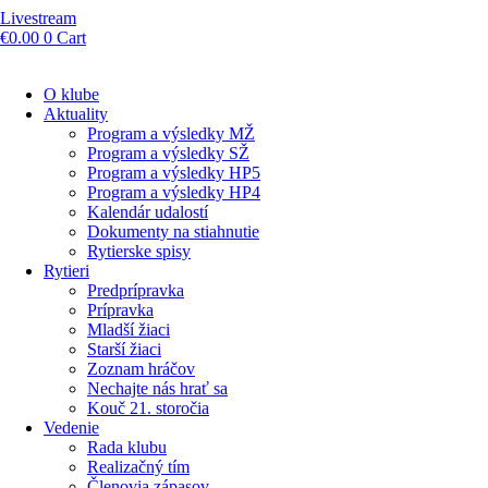
Livestream
€
0.00
0
Cart
O klube
Aktuality
Program a výsledky MŽ
Program a výsledky SŽ
Program a výsledky HP5
Program a výsledky HP4
Kalendár udalostí
Dokumenty na stiahnutie
Rytierske spisy
Rytieri
Predprípravka
Prípravka
Mladší žiaci
Starší žiaci
Zoznam hráčov
Nechajte nás hrať sa
Kouč 21. storočia
Vedenie
Rada klubu
Realizačný tím
Členovia zápasov