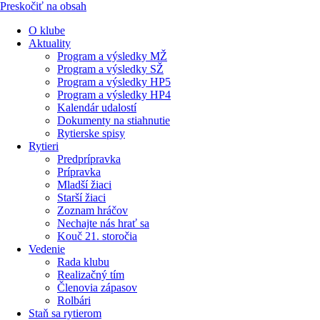
Preskočiť na obsah
O klube
Aktuality
Program a výsledky MŽ
Program a výsledky SŽ
Program a výsledky HP5
Program a výsledky HP4
Kalendár udalostí
Dokumenty na stiahnutie
Rytierske spisy
Rytieri
Predprípravka
Prípravka
Mladší žiaci
Starší žiaci
Zoznam hráčov
Nechajte nás hrať sa
Kouč 21. storočia
Vedenie
Rada klubu
Realizačný tím
Členovia zápasov
Rolbári
Staň sa rytierom