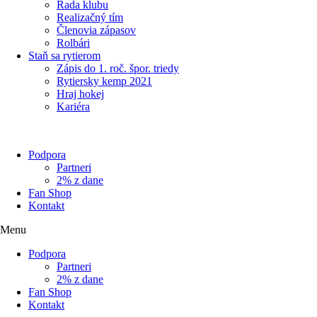
Rada klubu
Realizačný tím
Členovia zápasov
Rolbári
Staň sa rytierom
Zápis do 1. roč. špor. triedy
Rytiersky kemp 2021
Hraj hokej
Kariéra
Podpora
Partneri
2% z dane
Fan Shop
Kontakt
Menu
Podpora
Partneri
2% z dane
Fan Shop
Kontakt