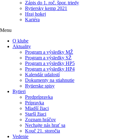
Zápis do 1. roč. špor. triedy
Rytiersky kemp 2021
Hraj hokej
Kariéra
Menu
O klube
Aktuality
Program a výsledky MŽ
Program a výsledky SŽ
Program a výsledky HP5
Program a výsledky HP4
Kalendár udalostí
Dokumenty na stiahnutie
Rytierske spisy
Rytieri
Predprípravka
Prípravka
Mladší žiaci
Starší žiaci
Zoznam hráčov
Nechajte nás hrať sa
Kouč 21. storočia
Vedenie