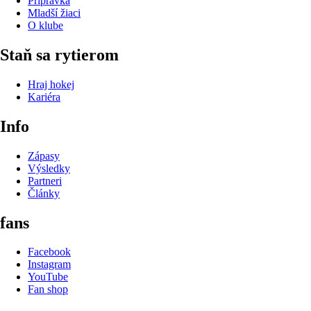
Prípravka
Mladší žiaci
O klube
Staň sa rytierom
Hraj hokej
Kariéra
Info
Zápasy
Výsledky
Partneri
Články
fans
Facebook
Instagram
YouTube
Fan shop