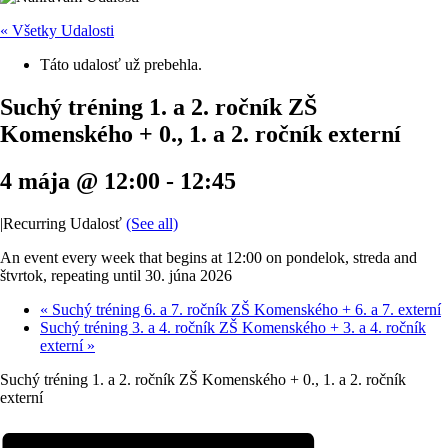
« Všetky Udalosti
Táto udalosť už prebehla.
Suchý tréning 1. a 2. ročník ZŠ
Komenského + 0., 1. a 2. ročník externí
4 mája @ 12:00
-
12:45
|
Recurring Udalosť
(See all)
An event every week that begins at 12:00 on pondelok, streda and
štvrtok, repeating until 30. júna 2026
«
Suchý tréning 6. a 7. ročník ZŠ Komenského + 6. a 7. externí
Suchý tréning 3. a 4. ročník ZŠ Komenského + 3. a 4. ročník
externí
»
Suchý tréning 1. a 2. ročník ZŠ Komenského + 0., 1. a 2. ročník
externí