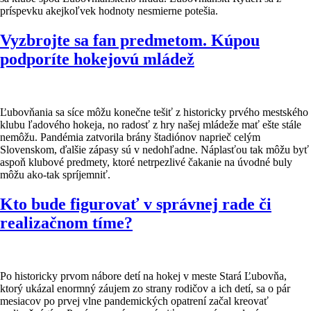
príspevku akejkoľvek hodnoty nesmierne potešia.
Vyzbrojte sa fan predmetom. Kúpou
podporíte hokejovú mládež
Ľubovňania sa síce môžu konečne tešiť z historicky prvého mestského
klubu ľadového hokeja, no radosť z hry našej mládeže mať ešte stále
nemôžu. Pandémia zatvorila brány štadiónov naprieč celým
Slovenskom, ďalšie zápasy sú v nedohľadne. Náplasťou tak môžu byť
aspoň klubové predmety, ktoré netrpezlivé čakanie na úvodné buly
môžu ako-tak spríjemniť.
Kto bude figurovať v správnej rade či
realizačnom tíme?
Po historicky prvom nábore detí na hokej v meste Stará Ľubovňa,
ktorý ukázal enormný záujem zo strany rodičov a ich detí, sa o pár
mesiacov po prvej vlne pandemických opatrení začal kreovať