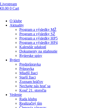
Livestream
€
0.00
0
Cart
O klube
Aktuality
Program a výsledky MŽ
Program a výsledky SŽ
Program a výsledky HP5
Program a výsledky HP4
Kalendár udalostí
Dokumenty na stiahnutie
Rytierske spisy
Rytieri
Predprípravka
Prípravka
Mladší žiaci
Starší žiaci
Zoznam hráčov
Nechajte nás hrať sa
Kouč 21. storočia
Vedenie
Rada klubu
Realizačný tím
Členovia zápasov