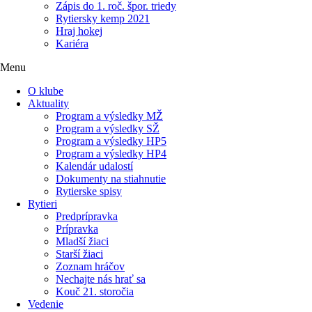
Zápis do 1. roč. špor. triedy
Rytiersky kemp 2021
Hraj hokej
Kariéra
Menu
O klube
Aktuality
Program a výsledky MŽ
Program a výsledky SŽ
Program a výsledky HP5
Program a výsledky HP4
Kalendár udalostí
Dokumenty na stiahnutie
Rytierske spisy
Rytieri
Predprípravka
Prípravka
Mladší žiaci
Starší žiaci
Zoznam hráčov
Nechajte nás hrať sa
Kouč 21. storočia
Vedenie