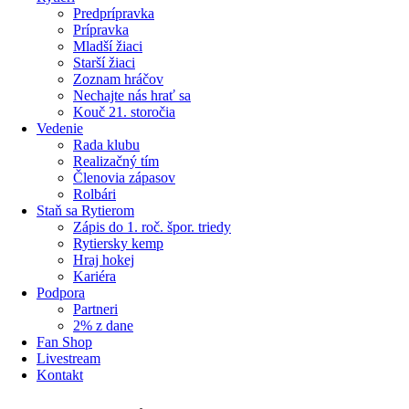
Predprípravka
Prípravka
Mladší žiaci
Starší žiaci
Zoznam hráčov
Nechajte nás hrať sa
Kouč 21. storočia
Vedenie
Rada klubu
Realizačný tím
Členovia zápasov
Rolbári
Staň sa Rytierom
Zápis do 1. roč. špor. triedy
Rytiersky kemp
Hraj hokej
Kariéra
Podpora
Partneri
2% z dane
Fan Shop
Livestream
Kontakt