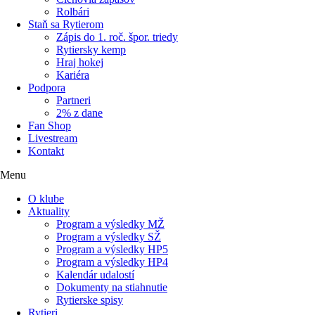
Rolbári
Staň sa Rytierom
Zápis do 1. roč. špor. triedy
Rytiersky kemp
Hraj hokej
Kariéra
Podpora
Partneri
2% z dane
Fan Shop
Livestream
Kontakt
Menu
O klube
Aktuality
Program a výsledky MŽ
Program a výsledky SŽ
Program a výsledky HP5
Program a výsledky HP4
Kalendár udalostí
Dokumenty na stiahnutie
Rytierske spisy
Rytieri