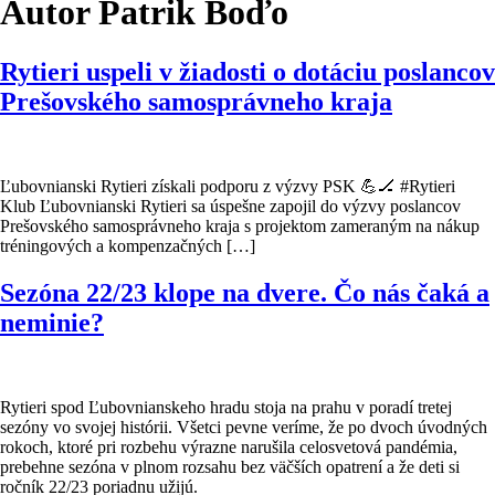
Autor
Patrik Boďo
Rytieri uspeli v žiadosti o dotáciu poslancov
Prešovského samosprávneho kraja
Ľubovnianski Rytieri získali podporu z výzvy PSK 💪🏒 #Rytieri
Klub Ľubovnianski Rytieri sa úspešne zapojil do výzvy poslancov
Prešovského samosprávneho kraja s projektom zameraným na nákup
tréningových a kompenzačných […]
Sezóna 22/23 klope na dvere. Čo nás čaká a
neminie?
Rytieri spod Ľubovnianskeho hradu stoja na prahu v poradí tretej
sezóny vo svojej histórii. Všetci pevne veríme, že po dvoch úvodných
rokoch, ktoré pri rozbehu výrazne narušila celosvetová pandémia,
prebehne sezóna v plnom rozsahu bez väčších opatrení a že deti si
ročník 22/23 poriadnu užijú.