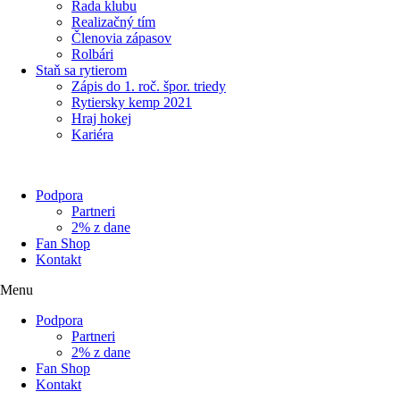
Rada klubu
Realizačný tím
Členovia zápasov
Rolbári
Staň sa rytierom
Zápis do 1. roč. špor. triedy
Rytiersky kemp 2021
Hraj hokej
Kariéra
Podpora
Partneri
2% z dane
Fan Shop
Kontakt
Menu
Podpora
Partneri
2% z dane
Fan Shop
Kontakt