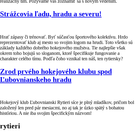
realizačný tím. Pozývame vás zoznámiť sa s novým vedením.
Strážcovia ľadu, hradu a severu!
Hrať zápasy či trénovať. Byť súčasťou športového kolektívu. Hrdo
reprezentovať klub aj mesto so svojim logom na hrudi. Toto všetko sú
základy každého dobrého hokejového mužstva. Tie najlepšie však
okrem toho bojujú so sloganom, ktoré špecifikuje fungovanie a
charakter celého tímu. Podľa čoho vznikal ten náš, ten rytiersky?
Zrod prvého hokejového klubu spod
Ľubovnianskeho hradu
Hokejový klub Ľubovnianski Rytieri síce je plný mladíkov, pričom bol
založený len pred pár mesiacmi, no aj tak je úzko spätý s bohatou
históriou. A nie iba svojim špecifickým názvom!
rytieri